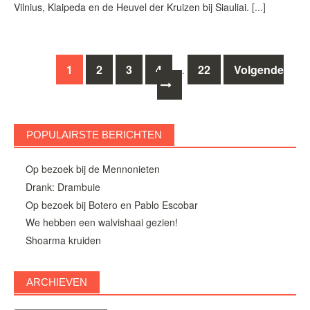
Vilnius, Klaipeda en de Heuvel der Kruizen bij Siauliai.
[...]
Berichten
1
2
3
4
22
Volgende
…
navigatie
POPULAIRSTE BERICHTEN
Op bezoek bij de Mennonieten
Drank: Drambuie
Op bezoek bij Botero en Pablo Escobar
We hebben een walvishaai gezien!
Shoarma kruiden
ARCHIEVEN