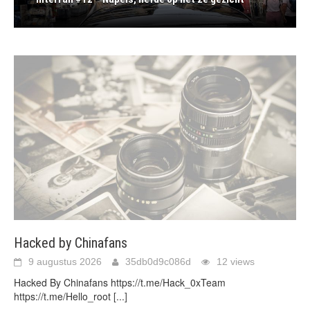
Hacked by Chinafans
9 augustus 2026
35db0d9c086d
12 views
Hacked By Chinafans https://t.me/Hack_0xTeam
https://t.me/Hello_root
[...]