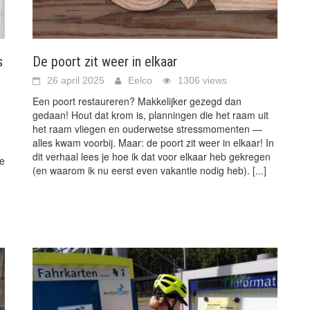
s
De poort zit weer in elkaar
26 april 2025
Eelco
1306 views
Een poort restaureren? Makkelijker gezegd dan
gedaan! Hout dat krom is, planningen die het raam uit
het raam vliegen en ouderwetse stressmomenten —
alles kwam voorbij. Maar: de poort zit weer in elkaar! In
dit verhaal lees je hoe ik dat voor elkaar heb gekregen
ie
(en waarom ik nu eerst even vakantie nodig heb).
[...]