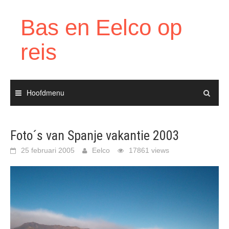
Ga
naar
Bas en Eelco op
de
inhoud
reis
Hoofdmenu
Foto´s van Spanje vakantie 2003
25 februari 2005
Eelco
17861 views