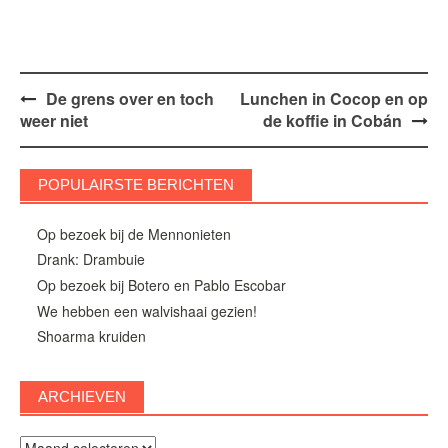
Bericht
De grens over en toch
Lunchen in Cocop en op
weer niet
de koffie in Cobán
navigatie
POPULAIRSTE BERICHTEN
Op bezoek bij de Mennonieten
Drank: Drambuie
Op bezoek bij Botero en Pablo Escobar
We hebben een walvishaai gezien!
Shoarma kruiden
ARCHIEVEN
Archieven