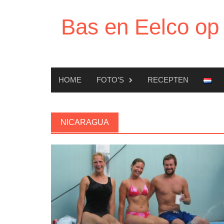
Ga
naar
Bas en Eelco op 
de
inhoud
HOME
FOTO’S
RECEPTEN
NICARAGUA