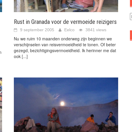
A
Rust in Granada voor de vermoeide reizigers
9 september 2005
Eelco
3841 views
Nu we ruim 10 maanden onderweg zijn beginnen we
verschijnselen van reisvermoeidheid te tonen. Of beter
gezegd, bezichtigingsvermoeidheid. Ik herinner me dat
n
ook
[...]