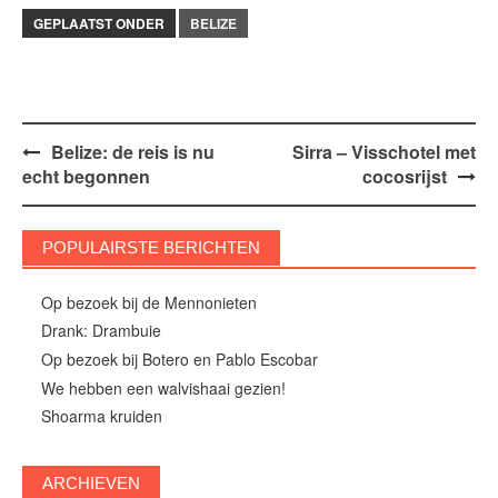
GEPLAATST ONDER
BELIZE
Bericht
Belize: de reis is nu
Sirra – Visschotel met
echt begonnen
cocosrijst
navigatie
POPULAIRSTE BERICHTEN
Op bezoek bij de Mennonieten
Drank: Drambuie
Op bezoek bij Botero en Pablo Escobar
We hebben een walvishaai gezien!
Shoarma kruiden
ARCHIEVEN