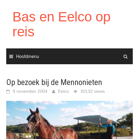
Ga
naar
Bas en Eelco op
de
inhoud
reis
Hoofdmenu
Op bezoek bij de Mennonieten
9 november 2004
Eelco
30132 views