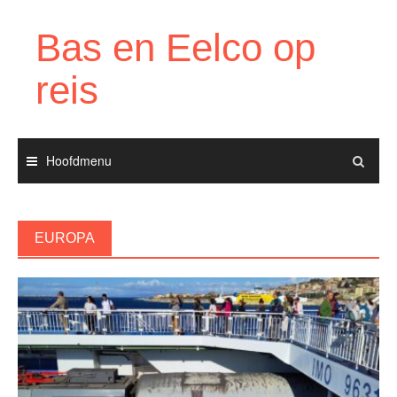
Ga
naar
Bas en Eelco op
de
inhoud
reis
Hoofdmenu
EUROPA