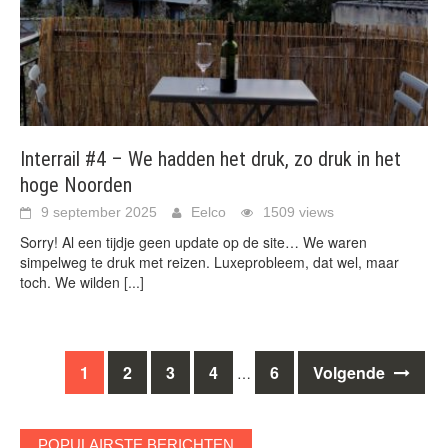
Interrail #4 – We hadden het druk, zo druk in het
hoge Noorden
9 september 2025
Eelco
1509 views
Sorry! Al een tijdje geen update op de site… We waren
simpelweg te druk met reizen. Luxeprobleem, dat wel, maar
toch. We wilden
[...]
Berichten
1
2
3
4
6
Volgende
…
navigatie
POPULAIRSTE BERICHTEN