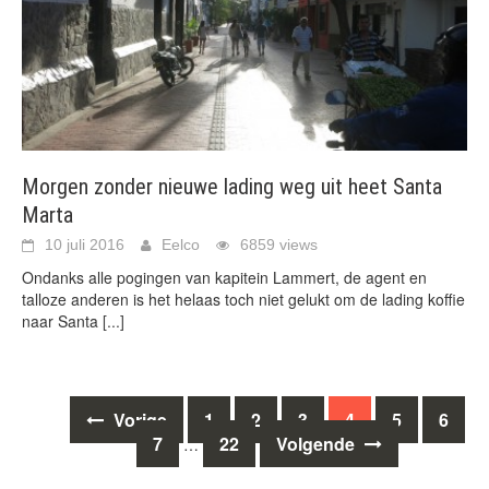
Morgen zonder nieuwe lading weg uit heet Santa
Marta
10 juli 2016
Eelco
6859 views
Ondanks alle pogingen van kapitein Lammert, de agent en
talloze anderen is het helaas toch niet gelukt om de lading koffie
naar Santa
[...]
Berichten
Vorige
1
2
3
4
5
6
7
22
Volgende
…
navigatie