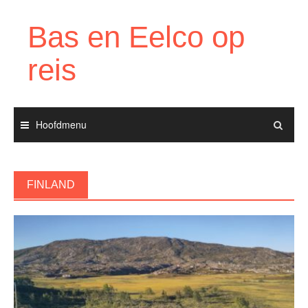
Ga
naar
Bas en Eelco op
de
inhoud
reis
Hoofdmenu
FINLAND