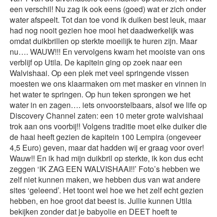
een verschil! Nu zag ik ook eens (goed) wat er zich onder
water afspeelt. Tot dan toe vond ik duiken best leuk, maar
had nog nooit gezien hoe mooi het daadwerkelijk was
omdat duikbrillen op sterkte moeilijk te huren zijn. Maar
nu…. WAUW!!! En vervolgens kwam het mooiste van ons
verblijf op Utila. De kapitein ging op zoek naar een
Walvishaai. Op een plek met veel springende vissen
moesten we ons klaarmaken om met masker en vinnen in
het water te springen. Op hun teken sprongen we het
water in en zagen…. iets onvoorstelbaars, alsof we life op
Discovery Channel zaten: een 10 meter grote walvishaai
trok aan ons voorbij!! Volgens traditie moet elke duiker die
de haai heeft gezien de kapitein 100 Lempira (ongeveer
4,5 Euro) geven, maar dat hadden wij er graag voor over!
Wauw!! En ik had mijn duikbril op sterkte, ik kon dus echt
zeggen ‘IK ZAG EEN WALVISHAAI!!’ Foto’s hebben we
zelf niet kunnen maken, we hebben dus van wat andere
sites ‘geleend’. Het toont wel hoe we het zelf echt gezien
hebben, en hoe groot dat beest is. Jullie kunnen Utila
bekijken zonder dat je babyolie en DEET hoeft te