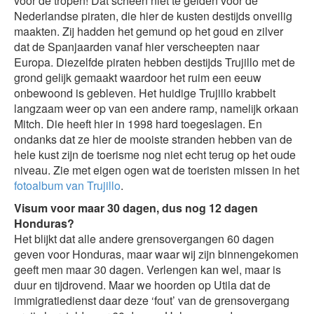
voor de tropen! Dat scheen niet te gelden voor de
Nederlandse piraten, die hier de kusten destijds onveilig
maakten. Zij hadden het gemund op het goud en zilver
dat de Spanjaarden vanaf hier verscheepten naar
Europa. Diezelfde piraten hebben destijds Trujillo met de
grond gelijk gemaakt waardoor het ruim een eeuw
onbewoond is gebleven. Het huidige Trujillo krabbelt
langzaam weer op van een andere ramp, namelijk orkaan
Mitch. Die heeft hier in 1998 hard toegeslagen. En
ondanks dat ze hier de mooiste stranden hebben van de
hele kust zijn de toerisme nog niet echt terug op het oude
niveau. Zie met eigen ogen wat de toeristen missen in het
fotoalbum van Trujillo
.
Visum voor maar 30 dagen, dus nog 12 dagen
Honduras?
Het blijkt dat alle andere grensovergangen 60 dagen
geven voor Honduras, maar waar wij zijn binnengekomen
geeft men maar 30 dagen. Verlengen kan wel, maar is
duur en tijdrovend. Maar we hoorden op Utila dat de
immigratiedienst daar deze ‘fout’ van de grensovergang