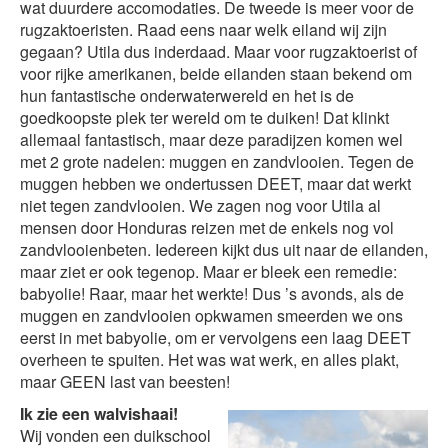
wat duurdere accomodaties. De tweede is meer voor de
rugzaktoeristen. Raad eens naar welk eiland wij zijn
gegaan? Utila dus inderdaad. Maar voor rugzaktoerist of
voor rijke amerikanen, beide eilanden staan bekend om
hun fantastische onderwaterwereld en het is de
goedkoopste plek ter wereld om te duiken! Dat klinkt
allemaal fantastisch, maar deze paradijzen komen wel
met 2 grote nadelen: muggen en zandvlooien. Tegen de
muggen hebben we ondertussen DEET, maar dat werkt
niet tegen zandvlooien. We zagen nog voor Utila al
mensen door Honduras reizen met de enkels nog vol
zandvlooienbeten. Iedereen kijkt dus uit naar de eilanden,
maar ziet er ook tegenop. Maar er bleek een remedie:
babyolie! Raar, maar het werkte! Dus ’s avonds, als de
muggen en zandvlooien opkwamen smeerden we ons
eerst in met babyolie, om er vervolgens een laag DEET
overheen te spuiten. Het was wat werk, en alles plakt,
maar GEEN last van beesten!
Ik zie een walvishaai!
Wij vonden een duikschool