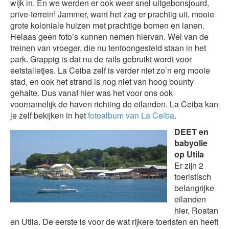
wijk in. En we werden er ook weer snel uitgebonsjourd,
prive-terrein! Jammer, want het zag er prachtig uit, mooie
grote koloniale huizen met prachtige bomen en lanen.
Helaas geen foto’s kunnen nemen hiervan. Wel van de
treinen van vroeger, die nu tentoongesteld staan in het
park. Grappig is dat nu de rails gebruikt wordt voor
eetstalletjes. La Ceiba zelf is verder niet zo’n erg mooie
stad, en ook het strand is nog niet van hoog bounty
gehalte. Dus vanaf hier was het voor ons ook
voornamelijk de haven richting de eilanden. La Ceiba kan
je zelf bekijken in het
fotoalbum van La Ceiba
.
DEET en
babyolie
op Utila
Er zijn 2
toeristisch
belangrijke
eilanden
hier, Roatan
en Utila. De eerste is voor de wat rijkere toeristen en heeft