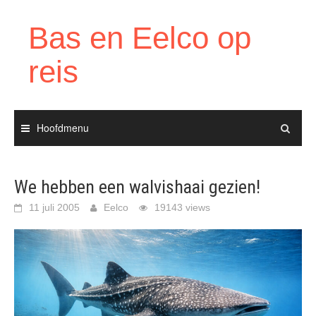
Ga
naar
Bas en Eelco op
de
inhoud
reis
Hoofdmenu
We hebben een walvishaai gezien!
11 juli 2005
Eelco
19143 views