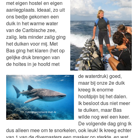
met eigen hostel en eigen
aanlegplaats. Ideaal, zo uit
ons bedje gekomen een
duik in het warme water
van de Caribische zee,
zalig. Iets minder zalig ging
het duiken voor mij. Met
Bas ging het klaren (het op
gelijke druk brengen van
de holtes in je hoofd met
de waterdruk) goed,
maar bij onze 2e duik
kreeg ik enorme
hoofdpijn bij het dalen.
Ik besloot dus niet meer
te duiken, maar Bas
wilde nog wel een keer.
De volgende dag ging ik
dus alleen mee om te snorkelen, ook leuk! Ik kreeg echter
van 1 van de divemasters een masker op sterkte, en wat