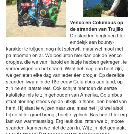
Venco en Columbus op
de stranden van Trujillo
De standen beginnen hier
eindelijk een bounty-
karakter te krijgen, nog niet spierwit, maar wel mooi met
palmbomen en al. We besluiten hier dan ook de Venco-
dropjes, die we van Harold en Ietsje hebben gekregen, te
vereeuwigen op het strand. Want het mag dan heet zijn,
we genieten elke dag van ieder één dropje! Op dezelfde
stranden kwam in de 16e eeuw Columbus aan land, op
zijn 4e en laatste reis. Ook schijnt hier toen de eerste
katolieke mis te zijn gehouden van Amerika. Columbus
staat hier nog steeds op de uitkijk, althans, een beeld van
hem. Hij staat te wijzen naar zee, maar het lijkt wel alsof
hij de hitler-groet brengt, beetje typisch. Bas heeft hier erg
last van warmteuitslag. Erg leuk dus, zitten we bij mooie
stranden, kunnen we niet de zon in. Wij zijn niet gemaakt