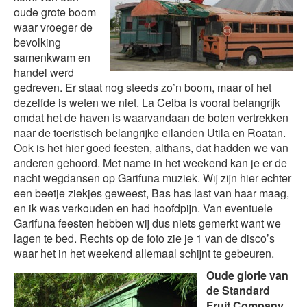
oude grote boom
waar vroeger de
bevolking
samenkwam en
handel werd
gedreven. Er staat nog steeds zo’n boom, maar of het
dezelfde is weten we niet. La Ceiba is vooral belangrijk
omdat het de haven is waarvandaan de boten vertrekken
naar de toeristisch belangrijke eilanden Utila en Roatan.
Ook is het hier goed feesten, althans, dat hadden we van
anderen gehoord. Met name in het weekend kan je er de
nacht wegdansen op Garifuna muziek. Wij zijn hier echter
een beetje ziekjes geweest, Bas has last van haar maag,
en ik was verkouden en had hoofdpijn. Van eventuele
Garifuna feesten hebben wij dus niets gemerkt want we
lagen te bed. Rechts op de foto zie je 1 van de disco’s
waar het in het weekend allemaal schijnt te gebeuren.
Oude glorie van
de Standard
Fruit Company