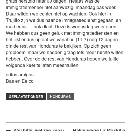
gratis hersteld naar 60 dagen. Helaas was de
immigratiemeneer niet aanwezig, maandag pas weer.
Daar wilden we echter niet op wachten. Ook hier in
Trujillo zijn we dus naar de immigratiedienst gegaan, en
raad eens…. ook dicht! Deze is woensdag weer open.
We hebben dus geen geluk met immigratiediensten en
het lijkt er dus op dat we vanaf nu (11-7) nog 12 dagen
om de rest van Honduras te bekijken. Op zich geen
probleem, maar we hadden graag iets meer ruimte willen
hebben. Over de de rest van Honduras hopen we jullie
volgende keer te laten meesmullen.
adios amigos
Bas en Eelco
GEPLAATST ONDER
HONDURAS
Wel hitte, wel zee, maar
Halverwege La Moskitia