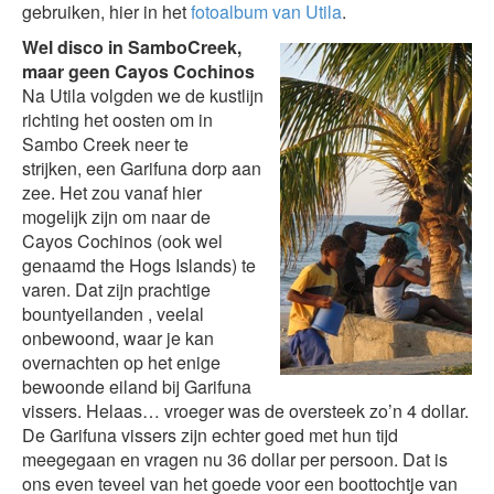
gebruiken, hier in het
fotoalbum van Utila
.
Wel disco in SamboCreek,
maar geen Cayos Cochinos
Na Utila volgden we de kustlijn
richting het oosten om in
Sambo Creek neer te
strijken, een Garifuna dorp aan
zee. Het zou vanaf hier
mogelijk zijn om naar de
Cayos Cochinos (ook wel
genaamd the Hogs Islands) te
varen. Dat zijn prachtige
bountyeilanden , veelal
onbewoond, waar je kan
overnachten op het enige
bewoonde eiland bij Garifuna
vissers. Helaas… vroeger was de oversteek zo’n 4 dollar.
De Garifuna vissers zijn echter goed met hun tijd
meegegaan en vragen nu 36 dollar per persoon. Dat is
ons even teveel van het goede voor een boottochtje van