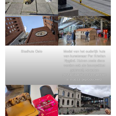
Stadhuis Oslo
Model van het ouderlijk huis
van kunstenaar Per Kristian
Nygård. Huizen zoals deze
werden ook als bouwpakket
geleverd, ze waren
gestandaardiseerd en werden
in massa geproduceerd.