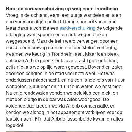
Boot en aardverschuiving op weg naar Trondheim
Vroeg in de ochtend, eerst een uurtje wandelen en toen
een voorspoedige boottocht terug naar het vaste land.
Maar daarna vormde een
aardverschuiving
de volgende
uitdaging want spoorlijnen en autowegen bleken
weggespoeld. Maar de trein werd vervangen door een
bus die een omweg nam en met een kleine vertraging
kwamen we keurig in Trondheim aan. Maar toen bleek
dat onze Airbnb geen sleuteloverdracht geregeld had,
zelfs niet als we op tijd waren geweest. Bovendien zaten
door een congres in de stad veel hotels vol. Het was
ondertussen middernacht, en na een lange reis van 1 uur
wandelen, 3 uur boot en 11 uur bus waren we best moe.
Na enig ronddwalen vonden we gelukkig een plek, en
met een biertje in de bar was alles weer goed. De
volgende dag kregen we via Airbnb compensatie, en
konden we alsnog in het appartement verblijven voor de
laatste nacht. Fijn dat Airbnb tussenbeide kwam en alles
regelde!