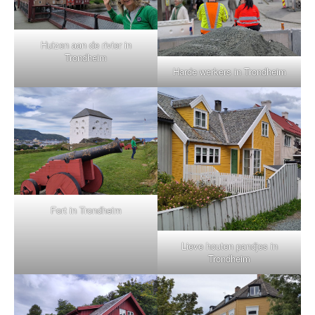
Huizen aan de rivier in
Trondheim
Harde werkers in Trondheim
Fort in Trondheim
Lieve houten pandjes in
Trondheim