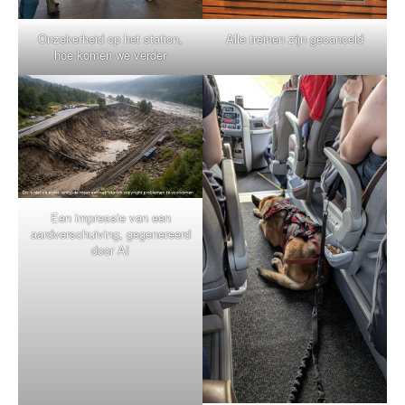
Onzekerheid op het station,
Alle treinen zijn gecanceld
hoe komen we verder
Een impressie van een
aardverschuiving, gegenereerd
door AI