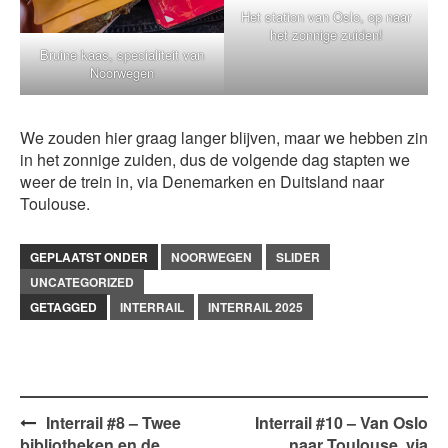
Het station van Oslo, op naar
het zonnige zuiden!
Bruine kaas, specialiteit van
Noorwegen
We zouden hier graag langer blijven, maar we hebben zin
in het zonnige zuiden, dus de volgende dag stapten we
weer de trein in, via Denemarken en Duitsland naar
Toulouse.
GEPLAATST ONDER
NOORWEGEN
SLIDER
UNCATEGORIZED
GETAGGED
INTERRAIL
INTERRAIL 2025
Bericht
Interrail #8 – Twee
Interrail #10 – Van Oslo
bibliotheken en de
naar Toulouse, via