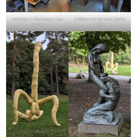
1ste klas in Noorwegen, luxe
Koffiebar om de hoek, bedien
reizen
uzelf