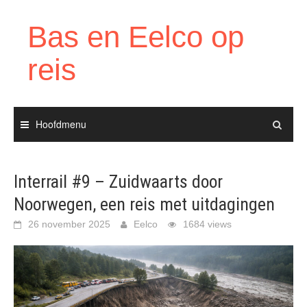
Ga
naar
Bas en Eelco op
de
inhoud
reis
Hoofdmenu
Interrail #9 – Zuidwaarts door
Noorwegen, een reis met uitdagingen
26 november 2025
Eelco
1684 views