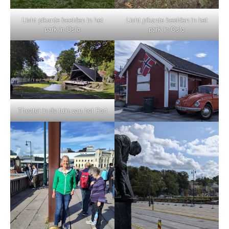
Licht pikante beelden in het
Licht pikante beelden in het
park in Oslo
park in Oslo
Theater in de tuin van het Fort