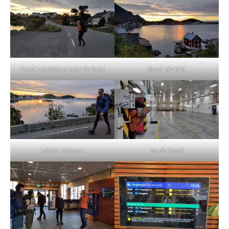
Eerst wandelen naar de boot
Mooi uitzicht
lekker stappen
op de boot!