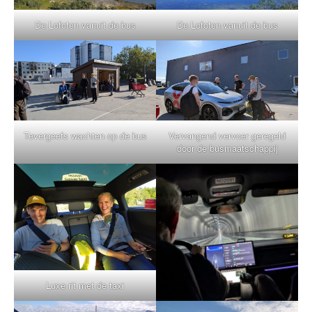
De Lofoten vanuit de bus
De Lofoten vanuit de bus
Tevergeefs wachten op de bus
Vervangend vervoer geregeld
door de busmaatschappij
Luxe rit met de taxi