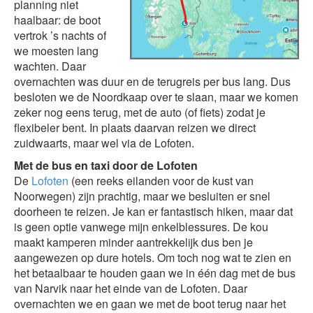
planning niet
haalbaar: de boot
vertrok ’s nachts of
we moesten lang
wachten. Daar
overnachten was duur en de terugreis per bus lang. Dus
besloten we de Noordkaap over te slaan, maar we komen
zeker nog eens terug, met de auto (of fiets) zodat je
flexibeler bent. In plaats daarvan reizen we direct
zuidwaarts, maar wel via de Lofoten.
Met de bus en taxi door de Lofoten
De
Lofoten
(een reeks eilanden voor de kust van
Noorwegen) zijn prachtig, maar we besluiten er snel
doorheen te reizen. Je kan er fantastisch hiken, maar dat
is geen optie vanwege mijn enkelblessures. De kou
maakt kamperen minder aantrekkelijk dus ben je
aangewezen op dure hotels. Om toch nog wat te zien en
het betaalbaar te houden gaan we in één dag met de bus
van Narvik naar het einde van de Lofoten. Daar
overnachten we en gaan we met de boot terug naar het