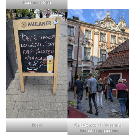
toeristen in Riga
Klopt!
Straatje waar de Russische
Sherlock is opgenomen