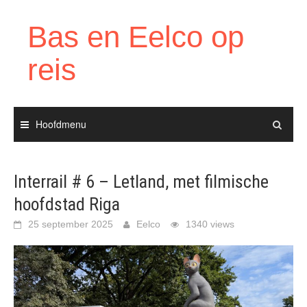
Ga
naar
Bas en Eelco op
de
inhoud
reis
Hoofdmenu
Interrail # 6 – Letland, met filmische
hoofdstad Riga
25 september 2025
Eelco
1340 views