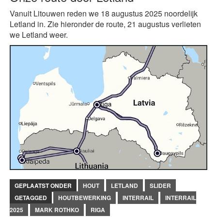
Vanuit Litouwen reden we 18 augustus 2025 noordelijk
Letland in. Zie hieronder de route, 21 augustus verlieten
we Letland weer.
GEPLAATST ONDER
HOUT
LETLAND
SLIDER
GETAGGED
HOUTBEWERKING
INTERRAIL
INTERRAIL
2025
MARK ROTHKO
RIGA