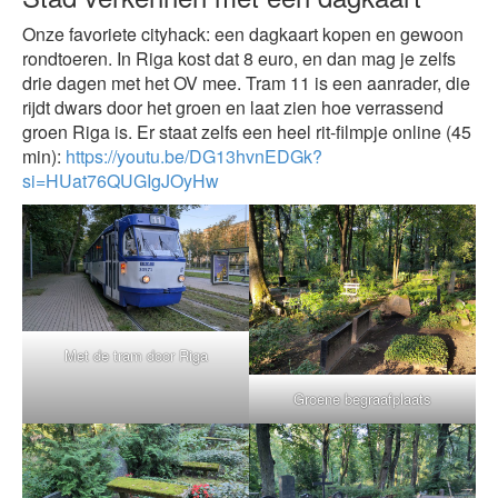
Onze favoriete cityhack: een dagkaart kopen en gewoon
rondtoeren. In Riga kost dat 8 euro, en dan mag je zelfs
drie dagen met het OV mee. Tram 11 is een aanrader, die
rijdt dwars door het groen en laat zien hoe verrassend
groen Riga is. Er staat zelfs een heel rit-filmpje online (45
min):
https://youtu.be/DG13hvnEDGk?
si=HUat76QUGIgJOyHw
Met de tram door Riga
Groene begraafplaats