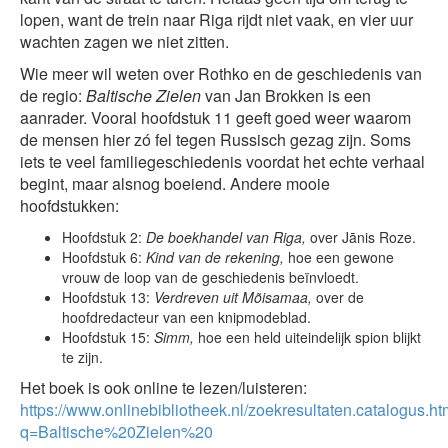
lopen, want de trein naar Riga rijdt niet vaak, en vier uur
wachten zagen we niet zitten.
Wie meer wil weten over Rothko en de geschiedenis van
de regio:
Baltische Zielen
van Jan Brokken is een
aanrader. Vooral hoofdstuk 11 geeft goed weer waarom
de mensen hier zó fel tegen Russisch gezag zijn. Soms
iets te veel familiegeschiedenis voordat het echte verhaal
begint, maar alsnog boeiend. Andere mooie
hoofdstukken:
Hoofdstuk 2:
De boekhandel van Riga,
over Jānis Roze.
Hoofdstuk 6:
Kind van de rekening,
hoe een gewone
vrouw de loop van de geschiedenis beïnvloedt.
Hoofdstuk 13:
Verdreven uit Mõisamaa,
over de
hoofdredacteur van een knipmodeblad.
Hoofdstuk 15:
Simm,
hoe een held uiteindelijk spion blijkt
te zijn.
Het boek is ook online te lezen/luisteren:
https://www.onlinebibliotheek.nl/zoekresultaten.catalogus.ht
q=Baltische%20Zielen%20