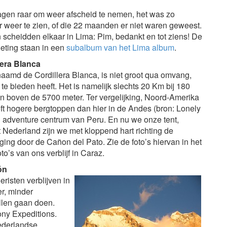
agen raar om weer afscheid te nemen, het was zo
 weer te zien, of die 22 maanden er niet waren geweest.
cheidden elkaar in Lima: Pim, bedankt en tot ziens! De
oeting staan in een
subalbum van het Lima album
.
lera Blanca
naamd de Cordillera Blanca, is niet groot qua omvang,
 te bieden heeft. Het is namelijk slechts 20 Km bij 180
n boven de 5700 meter. Ter vergelijking, Noord-Amerika
ft hogere bergtoppen dan hier in de Andes (bron: Lonely
en adventure centrum van Peru. En nu we onze tent,
Nederland zijn we met kloppend hart richting de
 ging door de Cañon del Pato. Zie de foto’s hiervan in het
to’s van ons verblijf in Caraz.
ón
risten verblijven in
r, minder
illen gaan doen.
ony Expeditions.
nederlandse