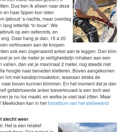
tten. Dus ben ik alleen naar deze
n en haar lippen kon laten
om ijskoud ’s nachts, maar overdag
ang letterlijk “in touw”. We
gebruik op een oefenrots, en
l eng. Daar hang je dan, 15 a 20
leven vertrouwen aan de knopen
leerden ook een zogenaamd anker aan te leggen.
Dan klim
oet je om de meter je veiligheidslijn inhaken aan een
an vallen, dan val je maximaal 2 meter, nog steeds niet
olle hoogte naar beneden kletteren. Boven aangekomen
en lint met karabijn/musketon, waaraan straks de
d naar boven kunnen klimmen. En het moment dat je dan
 zelf gefabriceerde anker toevertrouwd is een toch wel
nen je nu los maakt, en welke je vast laat zitten. Maar
n! Meekicken kan in het
fotoalbum van het steilewand
t slecht weer
. Het is een relatief
iseerd doen. Dan betaal je