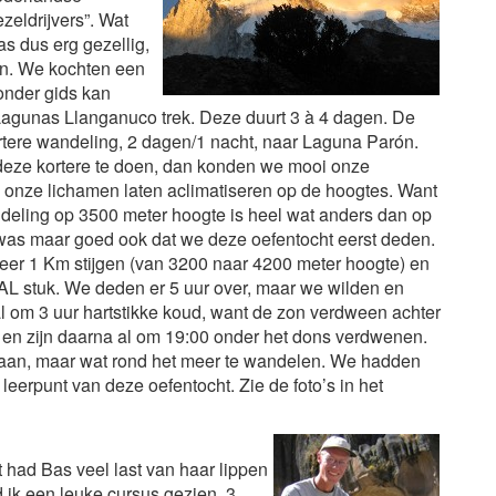
zeldrijvers”. Wat
as dus erg gezellig,
n. We kochten een
zonder gids kan
agunas Llanganuco trek. Deze duurt 3 à 4 dagen. De
tere wandeling, 2 dagen/1 nacht, naar Laguna
Parón.
deze kortere te doen, dan konden we mooi onze
en onze lichamen laten aclimatiseren op de hoogtes. Want
deling op 3500 meter hoogte is heel wat anders dan op
was maar goed ook dat we deze oefentocht eerst deden.
r 1 Km stijgen (van 3200 naar 4200 meter hoogte) en
 stuk. We deden er 5 uur over, maar we wilden en
l om 3 uur hartstikke koud, want de zon verdween achter
en zijn daarna al om 19:00 onder het dons verdwenen.
gaan, maar wat rond het meer te wandelen. We hadden
leerpunt van deze oefentocht. Zie de foto’s in het
 had Bas veel last van haar lippen
 ik een leuke cursus gezien, 3