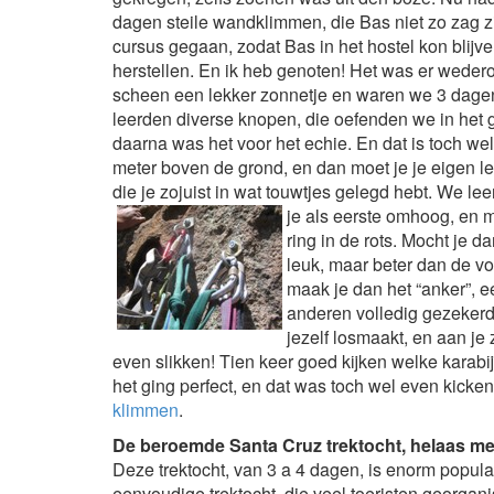
dagen steile wandklimmen, die Bas niet zo zag zi
cursus gegaan, zodat Bas in het hostel kon blijve
herstellen. En ik heb genoten! Het was er weder
scheen een lekker zonnetje en waren we 3 dagen l
leerden diverse knopen, die oefenden we in het 
daarna was het voor het echie. En dat is toch we
meter boven de grond, en dan moet je je eigen 
die je zojuist in wat touwtjes gelegd hebt. We 
je als eerste omhoog, en m
ring in de rots. Mocht je d
leuk, maar beter dan de v
maak je dan het “anker”, e
anderen volledig gezeker
jezelf losmaakt, en aan je
even slikken! Tien keer goed kijken welke karabij
het ging perfect, en dat was toch wel even kicke
klimmen
.
De beroemde Santa Cruz trektocht, helaas me
Deze trektocht, van 3 a 4 dagen, is enorm populair
eenvoudige trektocht, die veel toeristen georgan