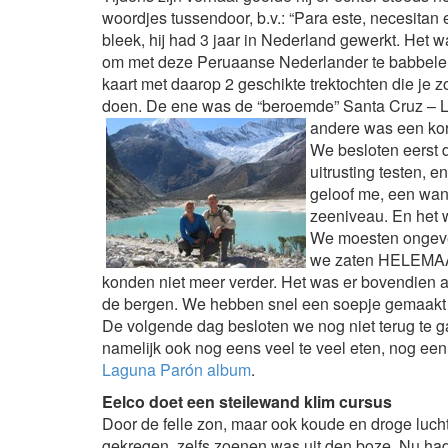
woordjes tussendoor, b.v.: “Para este, necesitan e
bleek, hij had 3 jaar in Nederland gewerkt. Het w
om met deze Peruaanse Nederlander te babbele
kaart met daarop 2 geschikte trektochten die je 
doen. De ene was de “beroemde” Santa Cruz – L
andere was een kor
We besloten eerst 
uitrusting testen, 
geloof me, een wan
zeeniveau. En het 
We moesten ongevee
we zaten HELEMAAL
konden niet meer verder. Het was er bovendien a
de bergen. We hebben snel een soepje gemaakt 
De volgende dag besloten we nog niet terug te 
namelijk ook nog eens veel te veel eten, nog een 
Laguna Parón album
.
Eelco doet een steilewand klim cursus
Door de felle zon, maar ook koude en droge lucht
gekregen, zelfs zoenen was uit den boze. Nu had