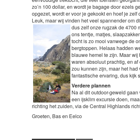
zo’n 100 dollar, en wordt je bagage door ezels ge
opgezet, wordt er voor je gekookt en hoef je zelf
Leuk, maar wij vinden het veel spannender om dit
dus zelf onze rugzak de 4700 m
ons tentje, matjes, slaapzakke
tocht is zo mooi vanwege de on
bergtoppen. Helaas hadden we 
blauwe hemel te zijn. Maar wij
waren absoluut prachtig, en af
zou kunnen zijn, maar het had
fantastische ervaring, dus kijk 
Verdere plannen
Na al dit outdoor-geweld gaan
een ijsklim excursie doen, ma
richting het zuiden, via de Central Highlands ric
Groeten, Bas en Eelco