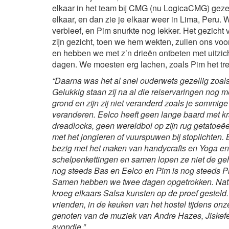
elkaar in het team bij CMG (nu LogicaCMG) gez
elkaar, en dan zie je elkaar weer in Lima, Peru.
verbleef, en Pim snurkte nog lekker. Het gezicht
zijn gezicht, toen we hem wekten, zullen ons voor
en hebben we met z’n drieën ontbeten met uitzic
dagen. We moesten erg lachen, zoals Pim het tr
“Daarna was het al snel ouderwets gezellig zoals
Gelukkig staan zij na al die reiservaringen nog 
grond en zijn zij niet veranderd zoals je sommige
veranderen. Eelco heeft geen lange baard met kra
dreadlocks, geen wereldbol op zijn rug getatoeëer
met het jongleren of vuurspuwen bij stoplichten.
bezig met het maken van handycrafts en Yoga en
schelpenkettingen en samen lopen ze niet de gehe
nog steeds Bas en Eelco en Pim is nog steeds P
Samen hebben we twee dagen opgetrokken. Natuur
kroeg elkaars Salsa kunsten op de proef gesteld.
vrienden, in de keuken van het hostel tijdens on
genoten van de muziek van Andre Hazes, Jiskef
avondje.”