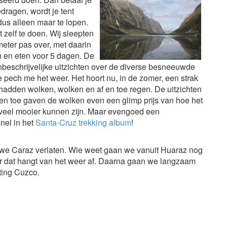
dragen, wordt je tent
 dus alleen maar te lopen.
 zelf te doen. Wij
sleepten
eter pas over, met daarin
n en eten voor 5 dagen. De
beschrijvelijke uitzichten over de diverse besneeuwde
pech me het weer. Het hoort nu, in de zomer, een strak
 hadden wolken, wolken en af en toe regen. De uitzichten
 en toe gaven de wolken even een glimp prijs van hoe het
 veel mooier kunnen zijn. Maar evengoed een
snel in het
Santa-Cruz trekking album
!
 we Caraz verlaten. Wie weet gaan we vanuit Huaraz nog
ar dat hangt van het weer af. Daarna gaan we langzaam
hting Cuzco.