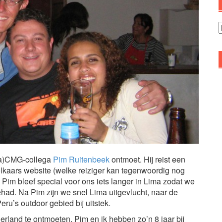
A
ica)CMG-collega
Pim Ruitenbeek
ontmoet. Hij reist een
 elkaars website (welke reiziger kan tegenwoordig nog
 Pim bleef special voor ons iets langer in Lima zodat we
ad. Na Pim zijn we snel Lima uitgevlucht, naar de
eru’s outdoor gebied bij uitstek.
rland te ontmoeten. Pim en ik hebben zo’n 8 jaar bij