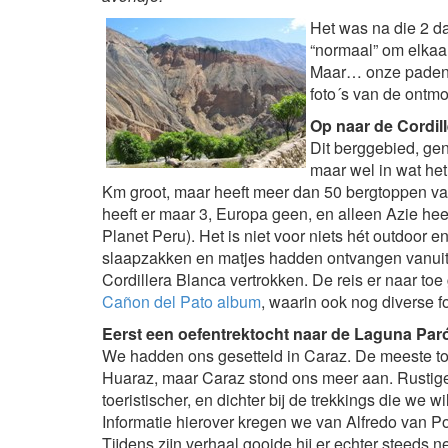
Het was na die 2 d
“normaal” om elkaar
Maar… onze paden s
foto´s van de ontm
Op naar de Cordil
Dit berggebied, ge
maar wel in wat het
Km groot, maar heeft meer dan 50 bergtoppen va
heeft er maar 3, Europa geen, en alleen Azie hee
Planet Peru). Het is niet voor niets hét outdoor 
slaapzakken en matjes hadden ontvangen vanuit 
Cordillera Blanca vertrokken. De reis er naar toe
Cañon del Pato album
, waarin ook nog diverse fo
Eerst een oefentrektocht naar de Laguna Par
We hadden ons gesetteld in Caraz. De meeste toe
Huaraz, maar Caraz stond ons meer aan. Rustige
toeristischer, en dichter bij de trekkings die we w
Informatie hierover kregen we van Alfredo van P
Tijdens zijn verhaal gooide hij er echter steeds 