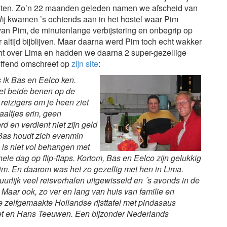
eten. Zo’n 22 maanden geleden namen we afscheid van
 Wij kwamen ’s ochtends aan in het hostel waar Pim
 van Pim, de minutenlange verbijstering en onbegrip op
 altijd bijblijven. Maar daarna werd Pim toch echt wakker
ht over Lima en hadden we daarna 2 super-gezellige
effend omschreef op
zijn site
:
 ik Bas en Eelco ken.
met beide benen op de
 reizigers om je heen ziet
altjes erin, geen
d en verdient niet zijn geld
 Bas houdt zich evenmin
 is niet vol behangen met
le dag op flip-flaps. Kortom, Bas en Eelco zijn gelukkig
im. En daarom was het zo gezellig met hen in Lima.
lijk veel reisverhalen uitgewisseld en ´s avonds in de
 Maar ook, zo ver en lang van huis van familie en
ze zelfgemaakte Hollandse rijsttafel met pindasaus
et en Hans Teeuwen. Een bijzonder Nederlands