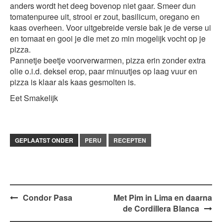
anders wordt het deeg bovenop niet gaar. Smeer dun
tomatenpuree uit, strooi er zout, basilicum, oregano en
kaas overheen. Voor uitgebreide versie bak je de verse ui
en tomaat en gooi je die met zo min mogelijk vocht op je
pizza.
Pannetje beetje voorverwarmen, pizza erin zonder extra
olie o.i.d. deksel erop, paar minuutjes op laag vuur en
pizza is klaar als kaas gesmolten is.
Eet Smakelijk
GEPLAATST ONDER
PERU
RECEPTEN
Bericht
Condor Pasa
Met Pim in Lima en daarna
de Cordillera Blanca
navigatie