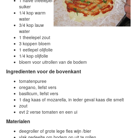
1 halve theelepel
suiker
1/4 kop warm
water
3/4 kop lauw
water
1 theelepel zout
3 koppen bloem
1 eetlepel olijfolie
1/4 kop olijfolie
bloem voor uitrollen van de bodem
Ingredienten voor de bovenkant
tomatenpuree
oregano, liefst vers
basilicum, liefst vers
1 dag kaas of mozarella, in ieder geval kaas die smelt
zout
evt 2 verse tomaten en een ui
Materialen
deegroller of grote lege fles wijn /bier
vlak gedeelte om bodem op uit te rollen