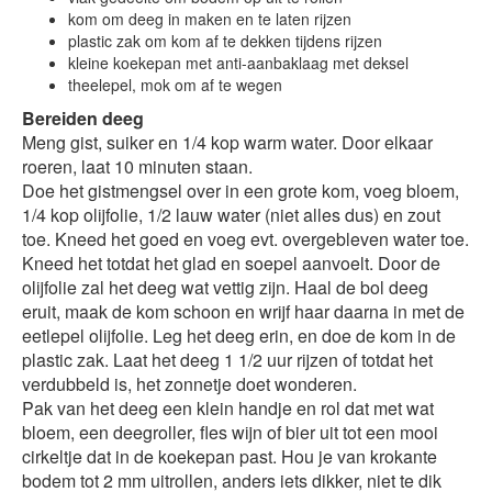
kom om deeg in maken en te laten rijzen
plastic zak om kom af te dekken tijdens rijzen
kleine koekepan met anti-aanbaklaag met deksel
theelepel, mok om af te wegen
Bereiden deeg
Meng gist, suiker en 1/4 kop warm water. Door elkaar
roeren, laat 10 minuten staan.
Doe het gistmengsel over in een grote kom, voeg bloem,
1/4 kop olijfolie, 1/2 lauw water (niet alles dus) en zout
toe. Kneed het goed en voeg evt. overgebleven water toe.
Kneed het totdat het glad en soepel aanvoelt. Door de
olijfolie zal het deeg wat vettig zijn. Haal de bol deeg
eruit, maak de kom schoon en wrijf haar daarna in met de
eetlepel olijfolie. Leg het deeg erin, en doe de kom in de
plastic zak. Laat het deeg 1 1/2 uur rijzen of totdat het
verdubbeld is, het zonnetje doet wonderen.
Pak van het deeg een klein handje en rol dat met wat
bloem, een deegroller, fles wijn of bier uit tot een mooi
cirkeltje dat in de koekepan past. Hou je van krokante
bodem tot 2 mm uitrollen, anders iets dikker, niet te dik