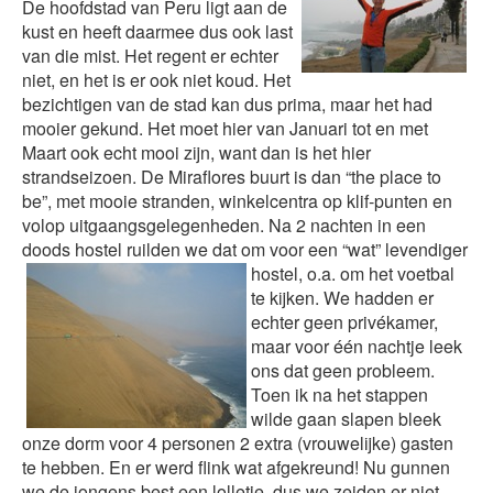
De hoofdstad van Peru ligt aan de
kust en heeft daarmee dus ook last
van die mist. Het regent er echter
niet, en het is er ook niet koud. Het
bezichtigen van de stad kan dus prima, maar het had
mooier gekund. Het moet hier van Januari tot en met
Maart ook echt mooi zijn, want dan is het hier
strandseizoen. De Miraflores buurt is dan “the place to
be”, met mooie stranden, winkelcentra op klif-punten en
volop uitgaangsgelegenheden. Na 2 nachten in een
doods hostel ruilden we dat om voor
een “wat” levendiger
hostel, o.a. om het voetbal
te kijken. We hadden er
echter geen privékamer,
maar voor één nachtje leek
ons dat geen probleem.
Toen ik na het stappen
wilde gaan slapen bleek
onze dorm voor 4 personen 2 extra (vrouwelijke) gasten
te hebben. En er werd flink wat afgekreund! Nu gunnen
we de jongens best een lolletje, dus we zeiden er niet