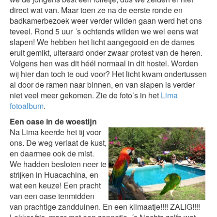
direct wat van. Maar toen ze na de eerste ronde en
badkamerbezoek weer verder wilden gaan werd het ons
teveel. Rond 5 uur ´s ochtends wilden we wel eens wat
slapen! We hebben het licht aangegooid en de dames
eruit gemikt, uiteraard onder zwaar protest van de heren.
Volgens hen was dit héél normaal in dit hostel. Worden
wij hier dan toch te oud voor? Het licht kwam ondertussen
al door de ramen naar binnen, en van slapen is verder
niet veel meer gekomen. Zie de foto’s in het
Lima
fotoalbum
.
Een oase in de woestijn
Na Lima keerde het tij voor
ons. De weg verlaat de kust,
en daarmee ook de mist.
We hadden besloten neer te
strijken in Huacachina, en
wat een keuze! Een pracht
van een oase tenmidden
van prachtige zandduinen. En een klimaatje!!!! ZALIG!!!!