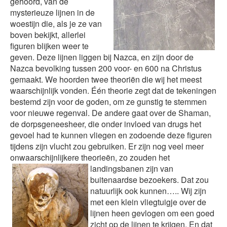
gehoord, van de
mysterieuze lijnen in de
woestijn die, als je ze van
boven bekijkt, allerlei
figuren blijken weer te
geven. Deze lijnen liggen bij Nazca, en zijn door de
Nazca bevolking tussen 200 voor- en 600 na Christus
gemaakt. We hoorden twee theoriën die wij het meest
waarschijnlijk vonden. Één theorie zegt dat de tekeningen
bestemd zijn voor de goden, om ze gunstig te stemmen
voor nieuwe regenval. De andere gaat over de Shaman,
de dorpsgeneesheer, die onder invloed van drugs het
gevoel had te kunnen vliegen en zodoende deze figuren
tijdens zijn vlucht zou gebruiken. Er zijn nog veel meer
onwaarschijnlijkere theorieën, zo zouden het
landingsbanen
zijn van
buitenaardse bezoekers. Dat zou
natuurlijk ook kunnen….. Wij zijn
met een klein vliegtuigje over de
lijnen heen gevlogen om een goed
zicht op de lijnen te krijgen. En dat