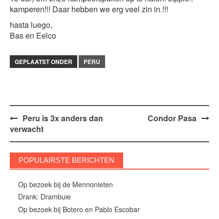
kamperen!!! Daar hebben we erg veel zin in.!!!
hasta luego,
Bas en Eelco
GEPLAATST ONDER
PERU
Bericht
Peru is 3x anders dan
Condor Pasa
verwacht
navigatie
POPULAIRSTE BERICHTEN
Op bezoek bij de Mennonieten
Drank: Drambuie
Op bezoek bij Botero en Pablo Escobar