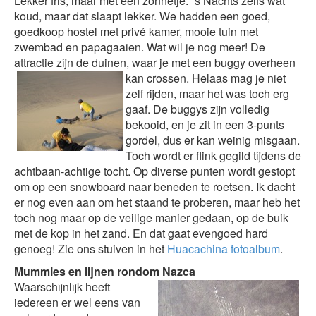
Lekker fris, maar met een zonnetje. ´s Nachts zelfs wat
koud, maar dat slaapt lekker. We hadden een goed,
goedkoop hostel met privé kamer, mooie tuin met
zwembad en papagaaien. Wat wil je nog meer! De
attractie zijn de duinen, waar je met een buggy
overheen
kan crossen. Helaas mag je niet
zelf rijden, maar het was toch erg
gaaf. De buggys zijn volledig
bekooid, en je zit in een 3-punts
gordel, dus er kan weinig misgaan.
Toch wordt er flink gegild tijdens de
achtbaan-achtige tocht. Op diverse punten wordt gestopt
om op een snowboard naar beneden te roetsen. Ik dacht
er nog even aan om het staand te proberen, maar heb het
toch nog maar op de veilige manier gedaan, op de buik
met de kop in het zand. En dat gaat evengoed hard
genoeg! Zie ons stuiven in het
Huacachina fotoalbum
.
Mummies en lijnen rondom Nazca
Waarschijnlijk heeft
iedereen er wel eens van