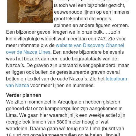
is toch wel een bijzonder gezicht,
eeuwenoude lijnen op een immens
groot tekenbord die vogels,
spinnen en andere figuren vormen.
Een bijzonder gevoel kregen we in onze buik….. zo’n
klein vliegtuigje wiebelt wat meer dan een 747. Zie voor
meer informatie b.v. de
website van Discovery Channel
over de Nazca Lines
. Een andere bijzondere belevenis
was het bezoek aan een oude begraafplaats van de
Nazca´s. De graven zijn uiteraard weer geplunderd, maar
er liggen ook buiten de gerestaureerde graven overal
botten en textiel van de oude Nazca´s. Zie het
fotoalbum
van Nazca
voor meer lijnen en mummies.
Verder plannen
We zitten momenteel in Arequipa en hebben gisteren
gehoord dat onze kampeerspullen zijn aangekomen in
Lima. We gaan hier waarschijnlijk een weekje actief zijn
(bergje beklimmen van 5800 meter hoog) of wat
wandelen. Daarna gaan we terug nara Lima (busrit van
16 uur) om onze kampeerspullen op te halen. Jippie!!