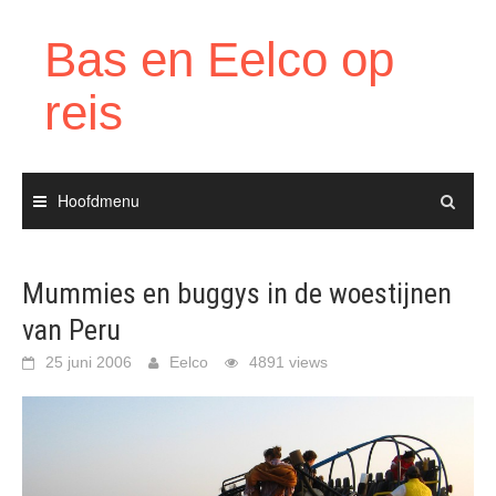
Ga
naar
Bas en Eelco op
de
inhoud
reis
Hoofdmenu
Mummies en buggys in de woestijnen
van Peru
25 juni 2006
Eelco
4891 views