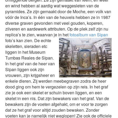
en wind hebben al aardig wat weggesleten van de
pyramides. Ze zijn gemaakt door de Moche, een volk van
vóór de Inca’s. In één van de heuvels hebben ze in 1987
diverse graven gevonden met veel gouden, koperen,
zilveren en aardewerk attributen. Op de plek zelf zijn nu
replica’s te zien, waarvan je in het
fotoalbum van Sipan
foto’s kan zien.
De echte
skeletten, sieraden etc
liggen in het Museum
Tumbas Reales de Sipan.
In het graf van de heer van
Sipan liggen ook zijn
vrouwen, zijn krijgsheer en
enkele dieren. Zij werden meebegraven zodra de heer
dood ging om hem te vergezelen op zijn reis. In het graf
zie je ook een skelet er schuin boven liggen, en een
skelet in een nis. Dat zijn bewakers van het graf. Van de
bewakers zijn de voeten afgehakt, om er voor te zorgen
dat ze het graf voor altijd zouden bewaken. Zonder
voeten kan je namelijk niet weglopen! Zie ook de officiele