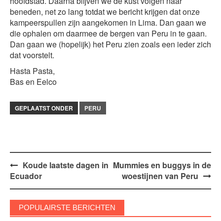
hoofdstad. Daarna blijven we de kust volgen naar
beneden, net zo lang totdat we bericht krijgen dat onze
kampeerspullen zijn aangekomen in Lima. Dan gaan we
die ophalen om daarmee de bergen van Peru in te gaan.
Dan gaan we (hopelijk) het Peru zien zoals een ieder zich
dat voorstelt.
Hasta Pasta,
Bas en Eelco
GEPLAATST ONDER
PERU
Bericht
Koude laatste dagen in
Mummies en buggys in de
Ecuador
woestijnen van Peru
navigatie
POPULAIRSTE BERICHTEN