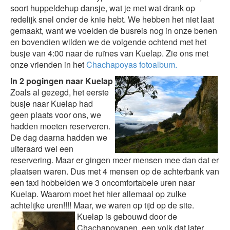
soort huppeldehup dansje, wat je met wat drank op
redelijk snel onder de knie hebt. We hebben het niet laat
gemaakt, want we voelden de busreis nog in onze benen
en bovendien wilden we de volgende ochtend met het
busje van 4:00 naar de ruïnes van Kuelap. Zie ons met
onze vrienden in het
Chachapoyas fotoalbum.
In 2 pogingen naar Kuelap
Zoals al gezegd, het eerste
busje naar Kuelap had
geen plaats voor ons, we
hadden moeten reserveren.
De dag daarna hadden we
uiteraard wel een
reservering. Maar er gingen meer mensen mee dan dat er
plaatsen waren. Dus met 4 mensen op de achterbank van
een taxi hobbelden we 3 oncomfortabele uren naar
Kuelap. Waarom moet het hier allemaal op zulke
achtelijke uren!!!! Maar, we waren op tijd op de site.
Kuelap is
gebouwd door de
Chachapoyanen, een volk dat later