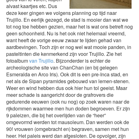
alvast kaartjes etc. Dus
deze keer gingen we volgens planning op tijd naar
Trujillo. En eerlijk gezegd, de stad is mooier dan wat we
tot nog toe hebben gezien, maar het is wat ons betreft nog
geen schoonheid. Nu is het ook niet helemaal vreemd,
want heeft de vorige eeuw zwaar te lijden gehad van
aardbevingen. Toch zijn er nog wel wat mooie panden, in
pasteltinten die kenmerkend zijn voor Trujillo. Zie het
fotoalbum
van Trujillo
. Bijzonderder is echter de
archeologische site van ChanChan (en bij gelegen
Esmeralda en Arco Iris). Ook dit is een pre-Inca stad, en
net als de Sipan pyramides gebouwd van lemen-stenen.
Weer en wind hebben dus ook hier hun tol geeist. Maar
meer schade is aangericht door de grafrovers die
gedurende eeuwen (ook nu nog) op zoek waren naar de
rijkdommen waarmee men hun doden begroeven. Er zijn
9 paleizen, die bij het overlijden van de “heer”
omgevormd werden tot mausoleum. Dan werden ook de
90! vrouwen (omgebracht en) begraven, samen met hun
heer. Het paleis werd dan afgesloten. De opvolger, zijn