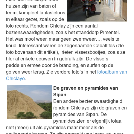
huizen zijn van beton of
leem, kompleet fantasieloos
in elkaar gezet, zoals op de
foto rechts. Rondom Chiclay zijn een aantal
bezienswaardigheden, zoals het stranddorp Pimentel.
Het was mooi weer, maar geen zwemweer…. veels te
koud. Interessant waren de zogenaamde Caballitos (zie
foto bovenaan dit artikel), rieten vissersbootjes, zoals ze
hier al enkele eeuwen in gebruik zijn. De vissers
peddelen ermee door de branding, en surfen op de
golven weer terug. Zie verdere foto’s in het
fotoalbum van
Chiclayo
.
De graven en pyramides van
Sipan
Een andere bezienswaardigheid
rondom Chiclayo zijn de graven en
pyramides van Sipan. De
pyramides zien er eigenlijk totaal
niet (meer) uit als pyramides maar meer als de
omliggende bergen. Ze zijn gemaakt van leem, en weer