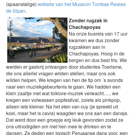
(spaanstalige)
website van het Museum Tumbas Reales
de Sipan
.
Zonder rugzak in
Chachapoyas
Na onze busreis van 17 uur
kwamen we dus zonder
rugzakken aan in
Chachapoyas. Hoog in de
bergen en dus best fris. We
werden er gastvrij ontvangen door studentes Toerisme,
die ons allerlei vragen wilden stellen, maar ons ook
wilden helpen. We kregen van hen de tip om ´s avonds
naar een muziekgebeurtenis te gaan. We hadden een
klein zaaltje met wat folklore-muziek verwacht….. we
kregen een volwassen popfestival, zoiets als pinkpop,
alleen iets kleiner. Na het eten van cuy (je spreekt uit
koei, maar het is cavia) waagden we ons aan een dansje.
Dat werd door een groepje erg leuk gevonden zodat ze
ons uitnodigden om met hen mee te drinken en te
dansen. Ze deden een typisch Peruaanse dans voor, een