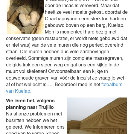
door de Incas is veroverd. Maar dat
heeft ze veel moeite gekost, doordat de
Chachapoyanen een sterk fort hadden
gebouwd boven op een berg, Kuelap.
Men is momenteel hard bezig met
conservatie (geen restauratie, er wordt niets gebouwd dat
er niet was) van de vele muren die nog perfect overeind
staan. Die muren hebben dus vele aardbevingen
overleefd. Sommige muren zijn complete massagraven,
de gids trok een steen weg en gaf ons een kijkje in de
muur: vol skeletten! Onvoorstelbaar, een kijkje in
eeuwenoude graven van vóór de Inca´s! Je vraag je wel
af of het wel echt is….. Beoordeel mee in het
fotoalbum
van Kuelap
.
We leren het, volgens
planning naar Trujillo
Na al onze problemen met
busritten hebben we het
geleerd. We informeren ons
goed van te voren, kopen