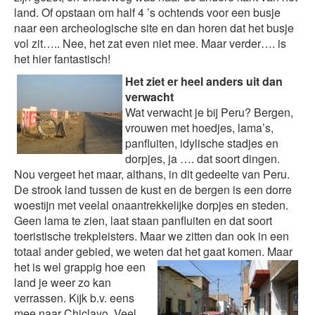
land. Of opstaan om half 4 ’s ochtends voor een busje
naar een archeologische site en dan horen dat het busje
vol zit….. Nee, het zat even niet mee. Maar verder…. is
het hier fantastisch!
Het ziet er heel anders uit dan
verwacht
Wat verwacht je bij Peru? Bergen,
vrouwen met hoedjes, lama’s,
panfluiten, idylische stadjes en
dorpjes, ja …. dat soort dingen.
Nou vergeet het maar, althans, in dit gedeelte van Peru.
De strook land tussen de kust en de bergen is een dorre
woestijn met veelal onaantrekkelijke dorpjes en steden.
Geen lama te zien, laat staan panfluiten en dat soort
toeristische trekpleisters. Maar we zitten dan ook in een
totaal ander gebied, we weten dat het gaat komen.
Maar
het is wel grappig hoe een
land je weer zo kan
verrassen. Kijk b.v. eens
mee naar Chiclayo. Veel