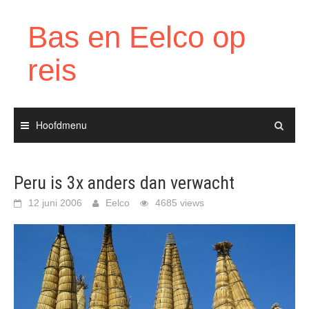
Ga
naar
Bas en Eelco op
de
inhoud
reis
Hoofdmenu
Peru is 3x anders dan verwacht
12 juni 2006
Eelco
4685 views