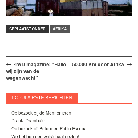
GEPLAATST ONDER
AFRIKA
Bericht
4WD magazine: ”Hallo,
50.000 Km door Afrika
wij zijn van de
navigatie
wegenwacht”
POPULAIRSTE BERICHTEN
Op bezoek bij de Mennonieten
Drank: Drambuie
Op bezoek bij Botero en Pablo Escobar
We hebben een walvishaai gezien!