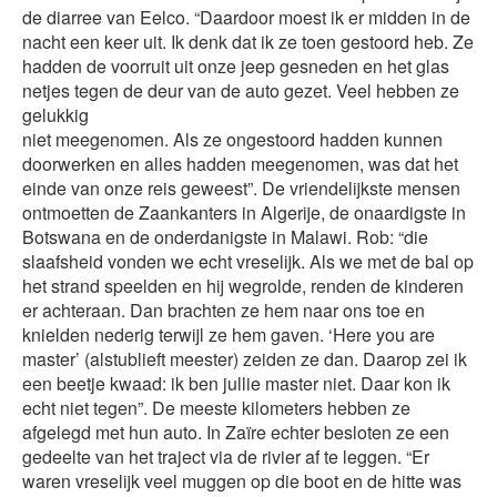
de diarree van Eelco. “Daardoor moest ik er midden in de
nacht een keer uit. Ik denk dat ik ze toen gestoord heb. Ze
hadden de voorruit uit onze jeep gesneden en het glas
netjes tegen de deur van de auto gezet. Veel hebben ze
gelukkig
niet meegenomen. Als ze ongestoord hadden kunnen
doorwerken en alles hadden meegenomen, was dat het
einde van onze reis geweest”. De vriendelijkste mensen
ontmoetten de Zaankanters in Algerije, de onaardigste in
Botswana en de onderdanigste in Malawi. Rob: “die
slaafsheid vonden we echt vreselijk. Als we met de bal op
het strand speelden en hij wegrolde, renden de kinderen
er achteraan. Dan brachten ze hem naar ons toe en
knielden nederig terwijl ze hem gaven. ‘Here you are
master’ (alstublieft meester) zeiden ze dan. Daarop zei ik
een beetje kwaad: ik ben jullie master niet. Daar kon ik
echt niet tegen”. De meeste kilometers hebben ze
afgelegd met hun auto. In Zaïre echter besloten ze een
gedeelte van het traject via de rivier af te leggen. “Er
waren vreselijk veel muggen op die boot en de hitte was