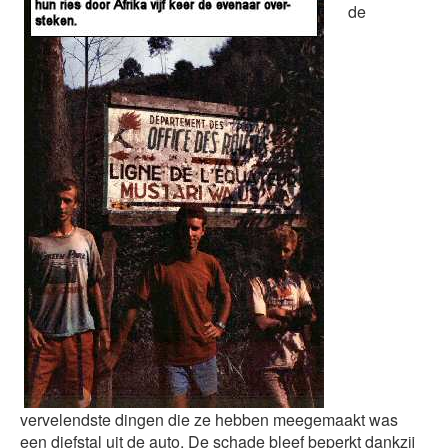
de
vervelendste dingen die ze hebben meegemaakt was
een diefstal uit de auto. De schade bleef beperkt dankzij