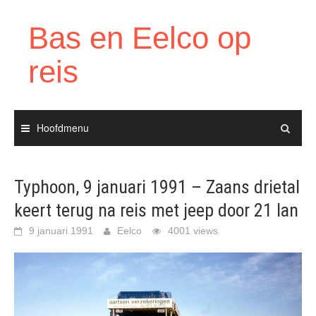
Ga
naar
Bas en Eelco op
de
inhoud
reis
Hoofdmenu
Typhoon, 9 januari 1991 – Zaans drietal
keert terug na reis met jeep door 21 lan
9 januari 1991
Eelco
4001 views