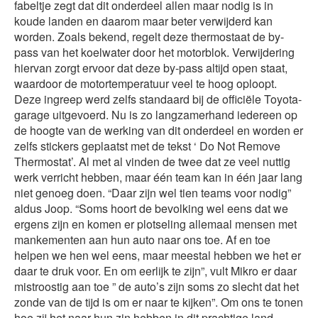
fabeltje zegt dat dit onderdeel allen maar nodig is in
koude landen en daarom maar beter verwijderd kan
worden. Zoals bekend, regelt deze thermostaat de by-
pass van het koelwater door het motorblok. Verwijdering
hiervan zorgt ervoor dat deze by-pass altijd open staat,
waardoor de motortemperatuur veel te hoog oploopt.
Deze ingreep werd zelfs standaard bij de officiële Toyota-
garage uitgevoerd. Nu is zo langzamerhand iedereen op
de hoogte van de werking van dit onderdeel en worden er
zelfs stickers geplaatst met de tekst ‘ Do Not Remove
Thermostat’. Al met al vinden de twee dat ze veel nuttig
werk verricht hebben, maar één team kan in één jaar lang
niet genoeg doen. “Daar zijn wel tien teams voor nodig”
aldus Joop. “Soms hoort de bevolking wel eens dat we
ergens zijn en komen er plotseling allemaal mensen met
mankementen aan hun auto naar ons toe. Af en toe
helpen we hen wel eens, maar meestal hebben we het er
daar te druk voor. En om eerlijk te zijn”, vult Mikro er daar
mistroostig aan toe ” de auto’s zijn soms zo slecht dat het
zonde van de tijd is om er naar te kijken”. Om ons te tonen
hoe zij het naar hun zin hebben in dit prachtige land,