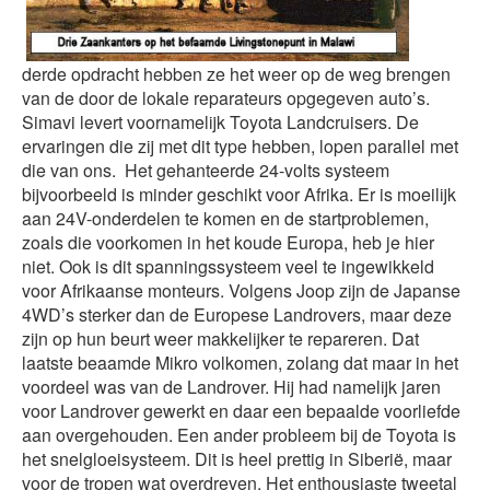
derde opdracht hebben ze het weer op de weg brengen
van de door de lokale reparateurs opgegeven auto’s.
Simavi levert voornamelijk Toyota Landcruisers. De
ervaringen die zij met dit type hebben, lopen parallel met
die van ons. Het gehanteerde 24-volts systeem
bijvoorbeeld is minder geschikt voor Afrika. Er is moeilijk
aan 24V-onderdelen te komen en de startproblemen,
zoals die voorkomen in het koude Europa, heb je hier
niet. Ook is dit spanningssysteem veel te ingewikkeld
voor Afrikaanse monteurs. Volgens Joop zijn de Japanse
4WD’s sterker dan de Europese Landrovers, maar deze
zijn op hun beurt weer makkelijker te repareren. Dat
laatste beaamde Mikro volkomen, zolang dat maar in het
voordeel was van de Landrover. Hij had namelijk jaren
voor Landrover gewerkt en daar een bepaalde voorliefde
aan overgehouden. Een ander probleem bij de Toyota is
het snelgloeisysteem. Dit is heel prettig in Siberië, maar
voor de tropen wat overdreven. He
t enthousiaste tweetal