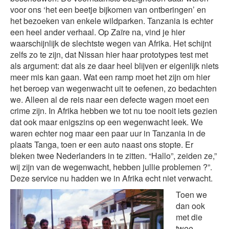
voor ons ‘het een beetje bijkomen van ontberingen’ en
het bezoeken van enkele wildparken. Tanzania is echter
een heel ander verhaal. Op Zaïre na, vind je hier
waarschijnlijk de slechtste wegen van Afrika. Het schijnt
zelfs zo te zijn, dat Nissan hier haar prototypes test met
als argument: dat als ze daar heel blijven er eigenlijk niets
meer mis kan gaan. Wat een ramp moet het zijn om hier
het beroep van wegenwacht uit te oefenen, zo bedachten
we. Alleen al de reis naar een defecte wagen moet een
crime zijn. In Afrika hebben we tot nu toe nooit iets gezien
dat ook maar enigszins op een wegenwacht leek. We
waren echter nog maar een paar uur in Tanzania in de
plaats Tanga, toen er een auto naast ons stopte. Er
bleken twee Nederlanders in te zitten. “Hallo”, zeiden ze,”
wij zijn van de wegenwacht, hebben jullie problemen ?”.
Deze service nu hadden we in Afrika echt niet verwacht.
Toen we
dan ook
met die
twee