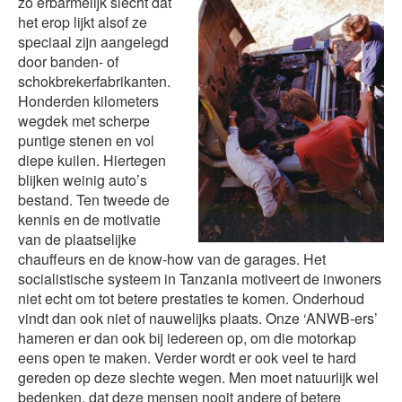
zo erbarmelijk slecht dat
het erop lijkt alsof ze
speciaal zijn aangelegd
door banden- of
schokbrekerfabrikanten.
Honderden kilometers
wegdek met scherpe
puntige stenen en vol
diepe kuilen. Hiertegen
blijken weinig auto’s
bestand. Ten tweede de
kennis en de motivatie
van de plaatselijke
chauffeurs en de know-how van de garages. Het
socialistische systeem in Tanzania motiveert de inwoners
niet echt om tot betere prestaties te komen. Onderhoud
vindt dan ook niet of nauwelijks plaats. Onze ‘ANWB-ers’
hameren er dan ook bij iedereen op, om die motorkap
eens open te maken. Verder wordt er ook veel te hard
gereden op deze slechte wegen. Men moet natuurlijk wel
bedenken, dat deze mensen nooit andere of betere