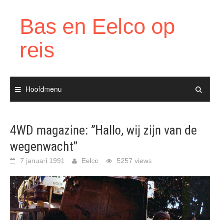
Ga
naar
Bas en Eelco op
de
inhoud
reis
Hoofdmenu
4WD magazine: ”Hallo, wij zijn van de
wegenwacht”
7 januari 1991
Eelco
5257 views