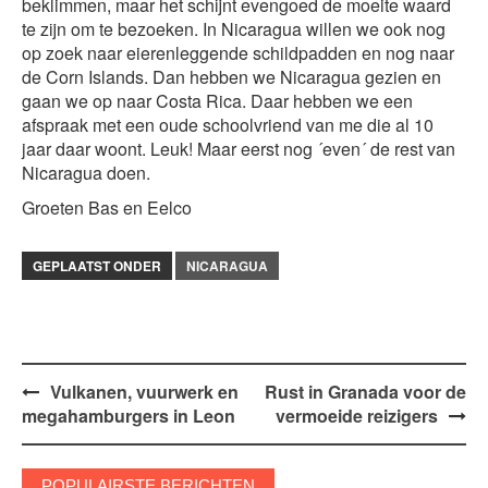
beklimmen, maar het schijnt evengoed de moeite waard
te zijn om te bezoeken. In Nicaragua willen we ook nog
op zoek naar eierenleggende schildpadden en nog naar
de Corn Islands. Dan hebben we Nicaragua gezien en
gaan we op naar Costa Rica. Daar hebben we een
afspraak met een oude schoolvriend van me die al 10
jaar daar woont. Leuk! Maar eerst nog ´even´ de rest van
Nicaragua doen.
Groeten Bas en Eelco
GEPLAATST ONDER
NICARAGUA
Bericht
Vulkanen, vuurwerk en
Rust in Granada voor de
megahamburgers in Leon
vermoeide reizigers
navigatie
POPULAIRSTE BERICHTEN