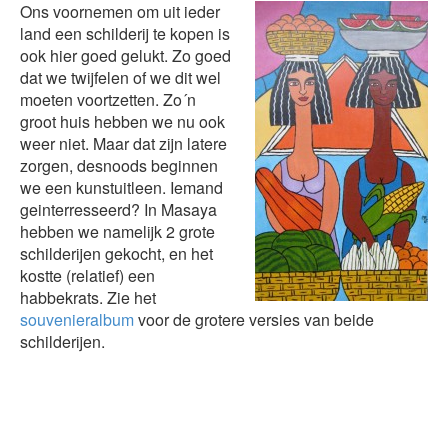
Ons voornemen om uit ieder
land een schilderij te kopen is
ook hier goed gelukt. Zo goed
dat we twijfelen of we dit wel
moeten voortzetten. Zo´n
groot huis hebben we nu ook
weer niet. Maar dat zijn latere
zorgen, desnoods beginnen
we een kunstuitleen. Iemand
geinterresseerd? In Masaya
hebben we namelijk 2 grote
schilderijen gekocht, en het
kostte (relatief) een
habbekrats. Zie het
souvenieralbum
voor de grotere versies van beide
schilderijen.