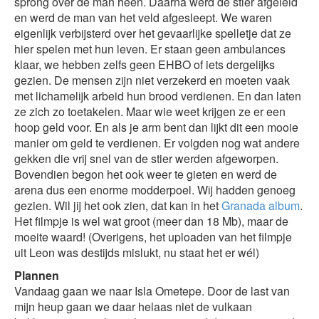
sprong over de man heen. Daarna werd de stier afgeleid
en werd de man van het veld afgesleept. We waren
eigenlijk verbijsterd over het gevaarlijke spelletje dat ze
hier spelen met hun leven. Er staan geen ambulances
klaar, we hebben zelfs geen EHBO of iets dergelijks
gezien. De mensen zijn niet verzekerd en moeten vaak
met lichamelijk arbeid hun brood verdienen. En dan laten
ze zich zo toetakelen. Maar wie weet krijgen ze er een
hoop geld voor. En als je arm bent dan lijkt dit een mooie
manier om geld te verdienen. Er volgden nog wat andere
gekken die vrij snel van de stier werden afgeworpen.
Bovendien begon het ook weer te gieten en werd de
arena dus een enorme modderpoel. Wij hadden genoeg
gezien. Wil jij het ook zien, dat kan in het
Granada album
.
Het filmpje is wel wat groot (meer dan 18 Mb), maar de
moeite waard! (Overigens, het uploaden van het filmpje
uit Leon was destijds mislukt, nu staat het er wél)
Plannen
Vandaag gaan we naar Isla Ometepe. Door de last van
mijn heup gaan we daar helaas niet de vulkaan