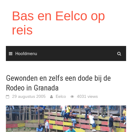
Ga
naar
Bas en Eelco op
de
inhoud
reis
Hoofdmenu
Gewonden en zelfs een dode bij de
Rodeo in Granada
29 augustus 2005
Eelco
4031 views