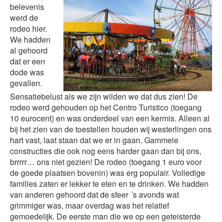
belevenis
werd de
rodeo hier.
We hadden
al gehoord
dat er een
dode was
gevallen.
Sensatiebelust als we zijn wilden we dat dus zien! De
rodeo werd gehouden op het Centro Turistico (toegang
10 eurocent) en was onderdeel van een kermis. Alleen al
bij het zien van de toestellen houden wij westerlingen ons
hart vast, laat staan dat we er in gaan. Gammele
constructies die ook nog eens harder gaan dan bij ons,
brrrrr… ons niet gezien! De rodeo (toegang 1 euro voor
de goede plaatsen bovenin) was erg populair. Volledige
families zaten er lekker te eten en te drinken. We hadden
van anderen gehoord dat de sfeer ´s avonds wat
grimmiger was, maar overdag was het relatief
gemoedelijk. De eerste man die we op een geteisterde