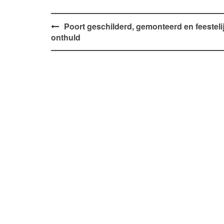
Bericht
Poort geschilderd, gemonteerd en feesteli
onthuld
navigatie