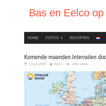
Ga
naar
Bas en Eelco op 
de
inhoud
HOME
FOTO’S
RECEPTEN
Komende maanden Interrailen doo
13 juli 2025
Eelco
1282 views