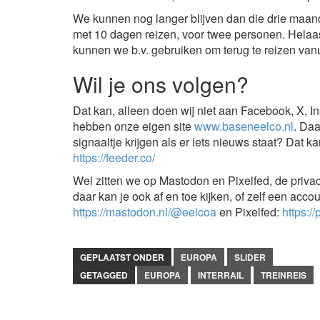
We kunnen nog langer blijven dan die drie maand
met 10 dagen reizen, voor twee personen. Helaas
kunnen we b.v. gebruiken om terug te reizen vanu
Wil je ons volgen?
Dat kan, alleen doen wij niet aan Facebook, X, I
hebben onze eigen site
www.baseneelco.nl
. Daa
signaaltje krijgen als er iets nieuws staat? Dat k
https://feeder.co/
Wel zitten we op Mastodon en Pixelfed, de privac
daar kan je ook af en toe kijken, of zelf een ac
https://mastodon.nl/@eelcoa
en Pixelfed:
https:/
GEPLAATST ONDER
EUROPA
SLIDER
GETAGGED
EUROPA
INTERRAIL
TREINREIS