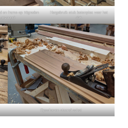
ord en frame op 10graden
Hergebruik stuk betonplex voor het
gezaagd
dak
Opschaven staand schot