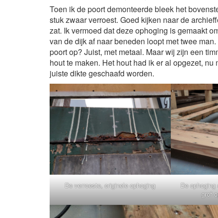
Toen ik de poort demonteerde bleek het bovenste
stuk zwaar verroest. Goed kijken naar de archieffo
zat. Ik vermoed dat deze ophoging is gemaakt om
van de dijk af naar beneden loopt met twee man
poort op? Juist, met metaal. Maar wij zijn een 
hout te maken. Het hout had ik er al opgezet, nu
juiste dikte geschaafd worden.
De verroeste, originele ophoging
De ophoging 
grof 