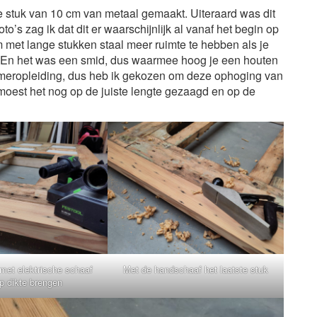
 stuk van 10 cm van metaal gemaakt. Uiteraard was dit
to’s zag ik dat dit er waarschijnlijk al vanaf het begin op
 met lange stukken staal meer ruimte te hebben als je
. En het was een smid, dus waarmee hoog je een houten
timmeropleiding, dus heb ik gekozen om deze ophoging van
 moest het nog op de juiste lengte gezaagd en op de
met elektrische schaaf
Met de handschaaf het laatste stuk
op dikte brengen