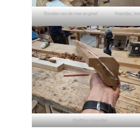
Gronden van de mes en groef
Kroonlijst, b
Opdikken kroonlijst