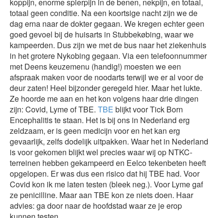
koppijn, enorme spierpijn in de benen, nekpijn, en totaal,
totaal geen conditie. Na een koortsige nacht zijn we de
dag erna naar de dokter gegaan. We kregen echter geen
goed gevoel bij de huisarts in Stubbekøbing, waar we
kampeerden. Dus zijn we met de bus naar het ziekenhuis
in het grotere Nykobing gegaan. Via een telefoonnummer
met Deens keuzemenu (handig!) moesten we een
afspraak maken voor de noodarts terwijl we er al voor de
deur zaten! Heel bijzonder geregeld hier. Maar het lukte.
Ze hoorde me aan en het kon volgens haar drie dingen
zijn: Covid, Lyme of TBE.
TBE
blijkt voor Tick Born
Encephalitis te staan. Het is bij ons in Nederland erg
zeldzaam, er is geen medicijn voor en het kan erg
gevaarlijk, zelfs dodelijk uitpakken. Waar het in Nederland
is voor gekomen blijkt wel precies waar wij op NTKC-
terreinen hebben gekampeerd en Eelco tekenbeten heeft
opgelopen. Er was dus een risico dat hij TBE had. Voor
Covid kon ik me laten testen (bleek neg.). Voor Lyme gaf
ze penicilline. Maar aan TBE kon ze niets doen. Haar
advies: ga door naar de hoofdstad waar ze je erop
kunnen testen.