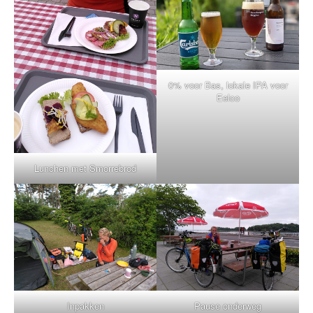
0% voor Bas, lokale IPA voor
Eelco
Lunchen met Smorrebrod
Inpakken
Pause onderweg