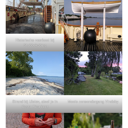
Historische veerboot bij
Stubbekøbing
Strand bij Ulslev, alsof je in
Mooie zonsondergang Vindeby
Costa Rica bent