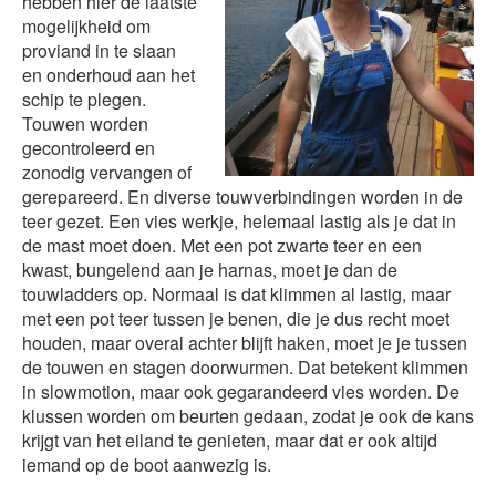
hebben hier de laatste
mogelijkheid om
proviand in te slaan
en onderhoud aan het
schip te plegen.
Touwen worden
gecontroleerd en
zonodig vervangen of
gerepareerd. En diverse touwverbindingen worden in de
teer gezet. Een vies werkje, helemaal lastig als je dat in
de mast moet doen. Met een pot zwarte teer en een
kwast, bungelend aan je harnas, moet je dan de
touwladders op. Normaal is dat klimmen al lastig, maar
met een pot teer tussen je benen, die je dus recht moet
houden, maar overal achter blijft haken, moet je je tussen
de touwen en stagen doorwurmen. Dat betekent klimmen
in slowmotion, maar ook gegarandeerd vies worden. De
klussen worden om beurten gedaan, zodat je ook de kans
krijgt van het eiland te genieten, maar dat er ook altijd
iemand op de boot aanwezig is.