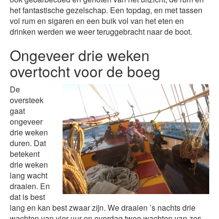
het fantastische gezelschap. Een topdag, en met tassen
vol rum en sigaren en een buik vol van het eten en
drinken werden we weer teruggebracht naar de boot.
Ongeveer drie weken
overtocht voor de boeg
De
oversteek
gaat
ongeveer
drie weken
duren. Dat
betekent
drie weken
lang wacht
draaien. En
dat is best
lang en kan best zwaar zijn. We draaien ’s nachts drie
wachten van vier uur en overdag twee wachten van zes