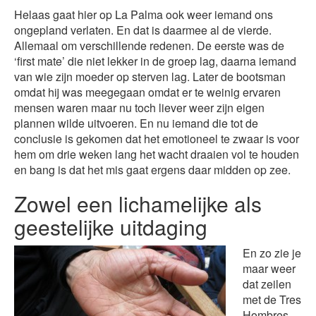
Helaas gaat hier op La Palma ook weer iemand ons
ongepland verlaten. En dat is daarmee al de vierde.
Allemaal om verschillende redenen. De eerste was de
‘first mate’ die niet lekker in de groep lag, daarna iemand
van wie zijn moeder op sterven lag. Later de bootsman
omdat hij was meegegaan omdat er te weinig ervaren
mensen waren maar nu toch liever weer zijn eigen
plannen wilde uitvoeren. En nu iemand die tot de
conclusie is gekomen dat het emotioneel te zwaar is voor
hem om drie weken lang het wacht draaien vol te houden
en bang is dat het mis gaat ergens daar midden op zee.
Zowel een lichamelijke als
geestelijke uitdaging
En zo zie je
maar weer
dat zeilen
met de Tres
Hombres