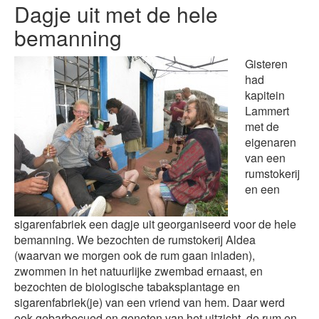
Dagje uit met de hele
bemanning
Gisteren
had
kapitein
Lammert
met de
eigenaren
van een
rumstokerij
en een
sigarenfabriek een dagje uit georganiseerd voor de hele
bemanning. We bezochten de rumstokerij Aldea
(waarvan we morgen ook de rum gaan inladen),
zwommen in het natuurlijke zwembad ernaast, en
bezochten de biologische tabaksplantage en
sigarenfabriek(je) van een vriend van hem. Daar werd
ook gebarbecued en genoten van het uitzicht, de rum en