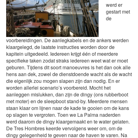
werd er
gestart met
de
voorbereidingen. De aanlegkabels en de ankers werden
klaargelegd, de laatste instructies worden door de
kapitein uitgedeeld. Iedereen krijgt één of meerdere
specifieke taken zodat straks iedereen weet wat er moet
geburen. Tijdens dit soort manoeuvres is het dan ook alle
hens aan dek, zowel de dienstdoende wacht als de wacht
die eigenlijk zou mogen slapen zijn dan nodig. En er
worden allerlei scenario’s voorbereid. Mocht het
aanleggen mislukken, dan zijn de dingy (ons rubberboot
met moter) en de sleepboot stand-by. Meerdere mensen
staan klaar om lijnen naar de kade te gooien om de kans
op slagen te vergroten. Toen we La Palma naderden
werd daarom de dingy klaargemaakt en te water gelaten.
De Tres Hombres keerde vervolgens weer om, om de
dingy gelegenheid te geven naar de haven te varen. Na