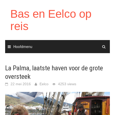
Ga
naar
Bas en Eelco op
de
inhoud
reis
Hoofdmenu
La Palma, laatste haven voor de grote
oversteek
22 mei 2016
Eelco
4253 views