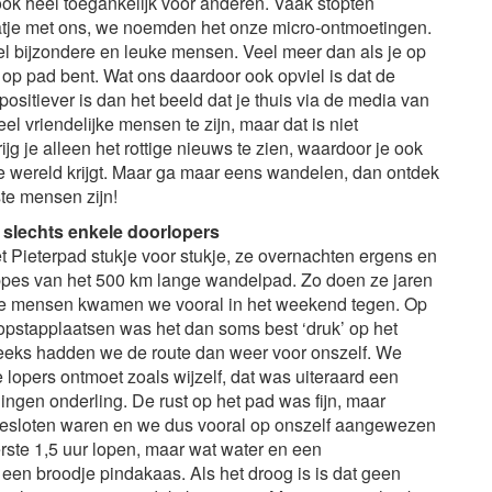
ok heel toegankelijk voor anderen. Vaak stopten
tje met ons, we noemden het onze micro-ontmoetingen.
el bijzondere en leuke mensen. Veel meer dan als je op
o op pad bent. Wat ons daardoor ook opviel is dat de
positiever is dan het beeld dat je thuis via de media van
veel vriendelijke mensen te zijn, maar dat is niet
jg je alleen het rottige nieuws te zien, waardoor je ook
de wereld krijgt. Maar ga maar eens wandelen, dan ontdek
te mensen zijn!
 slechts enkele doorlopers
 Pieterpad stukje voor stukje, ze overnachten ergens en
ppes van het 500 km lange wandelpad. Zo doen ze jaren
Die mensen kwamen we vooral in het weekend tegen. Op
 opstapplaatsen was het dan soms best ‘druk’ op het
ks hadden we de route dan weer voor onszelf. We
lopers ontmoet zoals wijzelf, dat was uiteraard een
ngen onderling. De rust op het pad was fijn, maar
 gesloten waren en we dus vooral op onszelf aangewezen
ste 1,5 uur lopen, maar wat water en een
een broodje pindakaas. Als het droog is is dat geen