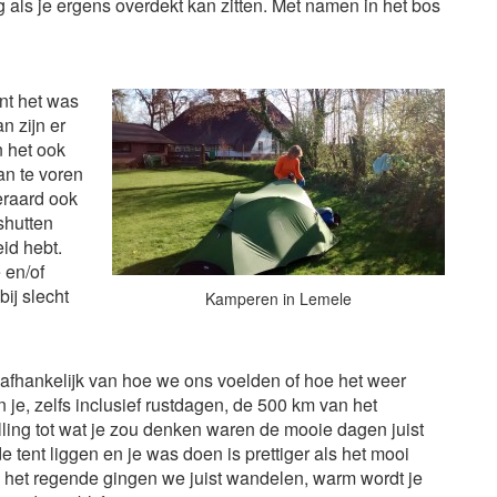
ig als je ergens overdekt kan zitten. Met namen in het bos
nt het was
n zijn er
 het ook
n te voren
eraard ook
shutten
id hebt.
 en/of
ij slecht
Kamperen in Lemele
 afhankelijk van hoe we ons voelden of hoe het weer
 je, zelfs inclusief rustdagen, de 500 km van het
ling tot wat je zou denken waren de mooie dagen juist
e tent liggen en je was doen is prettiger als het mooi
ls het regende gingen we juist wandelen, warm wordt je