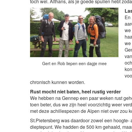
toch wel. Althans, als je goede spullen hebt zodat 
Las
En 
aar
we 
haa
we 
Gen
van
och
Gert en Rob liepen een dagje mee
kon
voo
chronisch kunnen worden.
Rust mocht niet baten, heel rustig verder
We hebben na Gennep een paar weken rust gehou
toen beter, dus we zijn heel voorzichtig weer ver
met deze achillespezen de Alpen niet over zou 
St.Pietersberg was daardoor zowel een hoogte- 
dieptepunt. We hadden de 500 km gehaald, maa