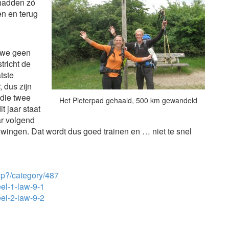
 hadden zó
n en terug
 we geen
tricht de
tste
 dus zijn
 die twee
Het Pieterpad gehaald, 500 km gewandeld
it jaar staat
ar volgend
ingen. Dat wordt dus goed trainen en … niet te snel
php?/category/487
eel-1-law-9-1
eel-2-law-9-2