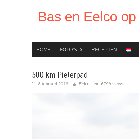
Ga
naar
Bas en Eelco op 
de
inhoud
HOME
FOTO’S
RECEPTEN
500 km Pieterpad
8 februari 2016
Eelco
6799 views