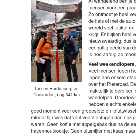
Al wandelend ben je o
mensen voor een praa
Zo ontmoet je heel ve
de fiets of met de aut
wereld veel leuker en 
krijgt. Er blijken heel 
nieuwswaardig, dus kri
een rottig beeld van 
je hoe aardig de mees
Veel weekendlopers,
Veel mensen lopen het
lopen dan enkele eta
over het Pieterpad. 
Tussen Hardenberg en
makkelijk te bereiken
Coevorden, nog 341 km
wandelpad. Doordewee
hebben slechts enkele 
goed moment voor een groepsfoto en lofuitwisseli
minder fijn was dat veel voorzieningen dan ook
waren. Geen koffie met appelgebak dus na de eer
havermoutkoekje. Geen uitsmijter met kaas maar 