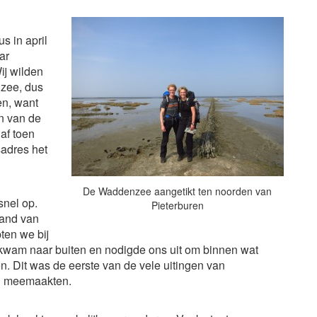
s in april
ar
ij wilden
zee, dus
en, want
en van de
af toen
sadres het
De Waddenzee aangetikt ten noorden van
snel op.
Pieterburen
land van
ten we bij
 kwam naar buiten en nodigde ons uit om binnen wat
. Dit was de eerste van de vele uitingen van
nd meemaakten.