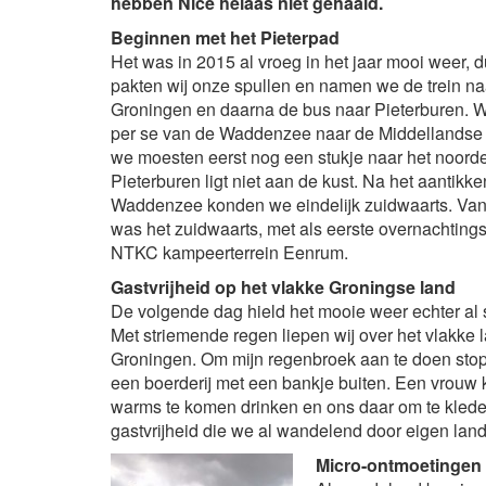
hebben Nice helaas niet gehaald.
Beginnen met het Pieterpad
Het was in 2015 al vroeg in het jaar mooi weer, du
pakten wij onze spullen en namen we de trein na
Groningen en daarna de bus naar Pieterburen. W
per se van de Waddenzee naar de Middellandse 
we moesten eerst nog een stukje naar het noord
Pieterburen ligt niet aan de kust. Na het aantikk
Waddenzee konden we eindelijk zuidwaarts. Van
was het zuidwaarts, met als eerste overnachting
NTKC kampeerterrein Eenrum.
Gastvrijheid op het vlakke Groningse land
De volgende dag hield het mooie weer echter al 
Met striemende regen liepen wij over het vlakke 
Groningen. Om mijn regenbroek aan te doen stop
een boerderij met een bankje buiten. Een vrouw
warms te komen drinken en ons daar om te kleden
gastvrijheid die we al wandelend door eigen la
Micro-ontmoetingen