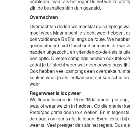
probleem, maar als het regent is het wel zo prett
zijn de bushaltes dan dun gezaaid.
Overnachten
Overnachten deden we meestal op campings wa
mooi weer. Maar mocht je slecht weer hebben, da
ook voldoende B&B’s langs de route. We hebben
gecombineerd met Couchsurf adressen die we va
hadden uitgezocht, en vrienden-op-de-fiets is uit
een optie. Diverse campings hebben ook trekker
zodat je bij slecht weer wat meer bewegingsvrijhe
Ook hebben veel campings een overdekte ruimte
keuken waar je als tentkampeerder kan schuilen b
weer.
Regenweer is loopweer
We liepen tussen de 15 en 35 kilometer per dag,
was, of waar we zin in hadden. Op die manier kan
Pieterpad prima doen in 4 weken. En in tegenstel
de dagen om eens niet te lopen. Even lekker bij d
weer is. Veel prettiger dan als het regent. Dus a