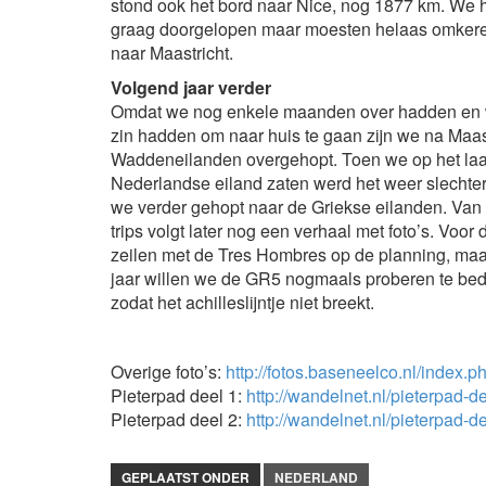
stond ook het bord naar Nice, nog 1877 km. We
graag doorgelopen maar moesten helaas omkere
naar Maastricht.
Volgend jaar verder
Omdat we nog enkele maanden over hadden en
zin hadden om naar huis te gaan zijn we na Maas
Waddeneilanden overgehopt. Toen we op het laa
Nederlandse eiland zaten werd het weer slechter,
we verder gehopt naar de Griekse eilanden. Van
trips volgt later nog een verhaal met foto’s. Voor d
zeilen met de Tres Hombres op de planning, ma
jaar willen we de GR5 nogmaals proberen te bedw
zodat het achilleslijntje niet breekt.
Overige foto’s:
http://fotos.baseneelco.nl/index.
Pieterpad deel 1:
http://wandelnet.nl/pieterpad-d
Pieterpad deel 2:
http://wandelnet.nl/pieterpad-d
GEPLAATST ONDER
NEDERLAND