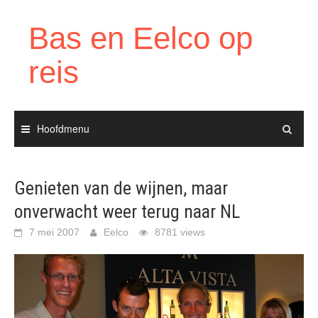
Ga
naar
Bas en Eelco op
de
inhoud
reis
Hoofdmenu
Genieten van de wijnen, maar
onverwacht weer terug naar NL
7 mei 2007
Eelco
8781 views