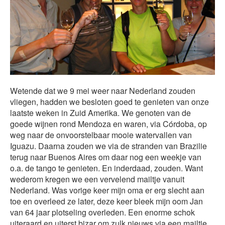
Wetende dat we 9 mei weer naar Nederland zouden
vliegen, hadden we besloten goed te genieten van onze
laatste weken in Zuid Amerika. We genoten van de
goede wijnen rond Mendoza en waren, via Córdoba, op
weg naar de onvoorstelbaar mooie watervallen van
Iguazu. Daarna zouden we via de stranden van Brazilie
terug naar Buenos Aires om daar nog een weekje van
o.a. de tango te genieten. En inderdaad, zouden. Want
wederom kregen we een vervelend mailtje vanuit
Nederland. Was vorige keer mijn oma er erg slecht aan
toe en overleed ze later, deze keer bleek mijn oom Jan
van 64 jaar plotseling overleden. Een enorme schok
uiteraard en uiterst bizar om zulk nieuws via een mailtje