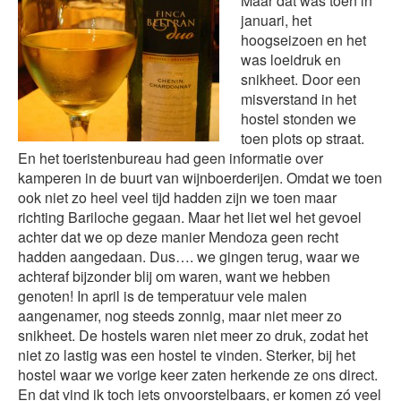
Maar dat was toen in
januari, het
hoogseizoen en het
was loeidruk en
snikheet. Door een
misverstand in het
hostel stonden we
toen plots op straat.
En het toeristenbureau had geen informatie over
kamperen in de buurt van wijnboerderijen. Omdat we toen
ook niet zo heel veel tijd hadden zijn we toen maar
richting Bariloche gegaan. Maar het liet wel het gevoel
achter dat we op deze manier Mendoza geen recht
hadden aangedaan. Dus…. we gingen terug, waar we
achteraf bijzonder blij om waren, want we hebben
genoten! In april is de temperatuur vele malen
aangenamer, nog steeds zonnig, maar niet meer zo
snikheet. De hostels waren niet meer zo druk, zodat het
niet zo lastig was een hostel te vinden. Sterker, bij het
hostel waar we vorige keer zaten herkende ze ons direct.
En dat vind ik toch iets onvoorstelbaars, er komen zó veel