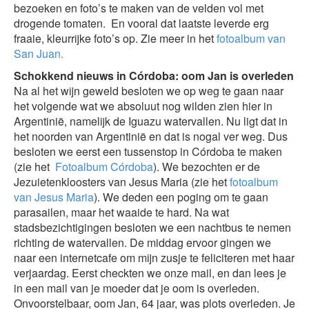
bezoeken en foto’s te maken van de velden vol met
drogende tomaten. En vooral dat laatste leverde erg
fraaie, kleurrijke foto’s op. Zie meer in het
fotoalbum van
San Juan.
Schokkend nieuws in Córdoba: oom Jan is overleden
Na al het wijn geweld besloten we op weg te gaan naar
het volgende wat we absoluut nog wilden zien hier in
Argentinië, namelijk de Iguazu watervallen. Nu ligt dat in
het noorden van Argentinië en dat is nogal ver weg. Dus
besloten we eerst een tussenstop in Córdoba te maken
(zie het
Fotoalbum Córdoba
). We bezochten er de
Jezuietenkloosters van Jesus Maria (zie het
fotoalbum
van Jesus Maria
). We deden een poging om te gaan
parasailen, maar het waaide te hard. Na wat
stadsbezichtigingen besloten we een nachtbus te nemen
richting de watervallen. De middag ervoor gingen we
naar een internetcafe om mijn zusje te feliciteren met haar
verjaardag. Eerst checkten we onze mail, en dan lees je
in een mail van je moeder dat je oom is overleden.
Onvoorstelbaar, oom Jan, 64 jaar, was plots overleden. Je