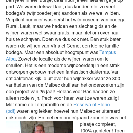
pad. We waren ietswat laat, dus konden niet zo veel
bodega’s (wijnboederijen) aandoen als we wel wilden.
Verplicht nummer was eerst het wijnmuseum van bodega
Rural. Leuk, maar we hadden een slechte gids en de
wijnen waren weliswaar gratis, maar niet om over naar
huis te schrijven. Doen we dus ook niet. Een stuk beter
waren de wijnen van Vina el Cerno, een kleine familie
bodega. Maar een absoluut hoogtepunt was
Tempus
Alba
. Zowel de locatie als de wijnen waren om te
smullen. Het is een moderne wijnboerderij in een strak
ontworpen gebouw met een fantastisch dakterras. Van
dat dakterras kijk je uit over hun wijnakker waar ze 300
variëteiten van de Malbec druif aan het onderzoeken zijn,
een project van 25 jaar! Helaas voor Bas hadden ze
alleen rode wijn. Pech voor haar, want ze waren zalig!
Met name de Tempranillo en de
Reserva of Pleno
(pdf)
waren erg lekker, hoewel hun Malbec er uiteraard
ook mocht zijn. En met een onderga
and zonnetje was het
plaatje compleet,
100% genieten! Toen