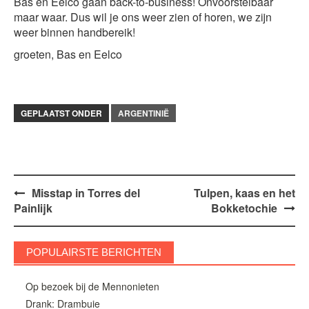
Bas en Eelco gaan back-to-business! Onvoorstelbaar
maar waar. Dus wil je ons weer zien of horen, we zijn
weer binnen handbereik!
groeten, Bas en Eelco
GEPLAATST ONDER
ARGENTINIË
Bericht
Misstap in Torres del
Tulpen, kaas en het
Painlijk
Bokketochie
navigatie
POPULAIRSTE BERICHTEN
Op bezoek bij de Mennonieten
Drank: Drambuie