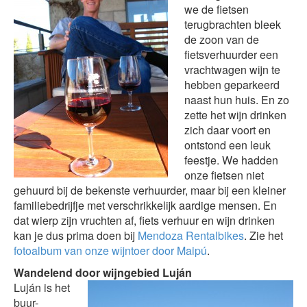
we de fietsen
terugbrachten bleek
de zoon van de
fietsverhuurder een
vrachtwagen wijn te
hebben geparkeerd
naast hun huis. En zo
zette het wijn drinken
zich daar voort en
ontstond een leuk
feestje. We hadden
onze fietsen niet
gehuurd bij de bekenste verhuurder, maar bij een kleiner
familiebedrijfje met verschrikkelijk aardige mensen. En
dat wierp zijn vruchten af, fiets verhuur en wijn drinken
kan je dus prima doen bij
Mendoza Rentalbikes
. Zie het
fotoalbum van onze wijntoer door Maipú
.
Wandelend door wijngebied Luján
Luján is het
buur-