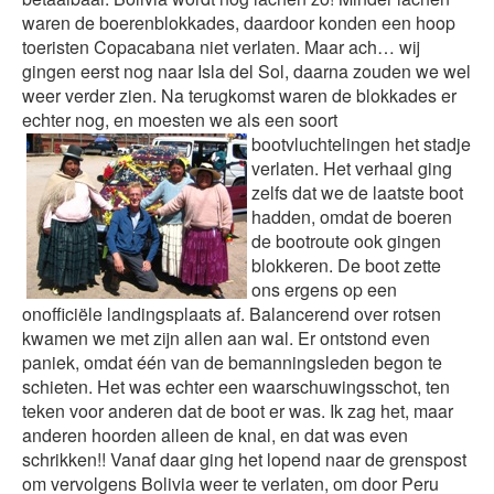
waren de boerenblokkades, daardoor konden een hoop
toeristen Copacabana niet verlaten. Maar ach… wij
gingen eerst nog naar Isla del Sol, daarna zouden we wel
weer verder zien. Na terugkomst waren de blokkades er
echter nog, en moesten we als een soort
bootvluchtelingen het stadje
verlaten. Het verhaal ging
zelfs dat we de laatste boot
hadden, omdat de boeren
de bootroute ook gingen
blokkeren. De boot zette
ons ergens op een
onofficiële landingsplaats af. Balancerend over rotsen
kwamen we met zijn allen aan wal. Er ontstond even
paniek, omdat één van de bemanningsleden begon te
schieten. Het was echter een waarschuwingsschot, ten
teken voor anderen dat de boot er was. Ik zag het, maar
anderen hoorden alleen de knal, en dat was even
schrikken!! Vanaf daar ging het lopend naar de grenspost
om vervolgens Bolivia weer te verlaten, om door Peru