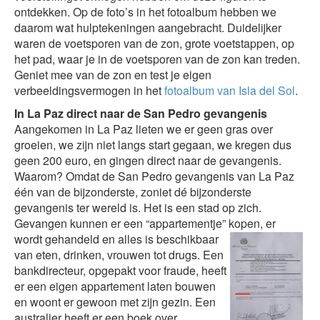
ontdekken. Op de foto’s in het fotoalbum hebben we
daarom wat hulptekeningen aangebracht. Duidelijker
waren de voetsporen van de zon, grote voetstappen, op
het pad, waar je in de voetsporen van de zon kan treden.
Geniet mee van de zon en test je eigen
verbeeldingsvermogen in het
fotoalbum van Isla del Sol
.
In La Paz direct naar de San Pedro gevangenis
Aangekomen in La Paz lieten we er geen gras over
groeien, we zijn niet langs start gegaan, we kregen dus
geen 200 euro, en gingen direct naar de gevangenis.
Waarom? Omdat de San Pedro gevangenis van La Paz
één van de bijzonderste, zoniet dé bijzonderste
gevangenis ter wereld is. Het is een stad op zich.
Gevangen kunnen er een “appartementje” kopen, er
wordt gehandeld en alles is
beschikbaar
van eten, drinken, vrouwen tot drugs. Een
bankdirecteur, opgepakt voor fraude, heeft
er een eigen appartement laten bouwen
en woont er gewoon met zijn gezin. Een
australier heeft er een boek over