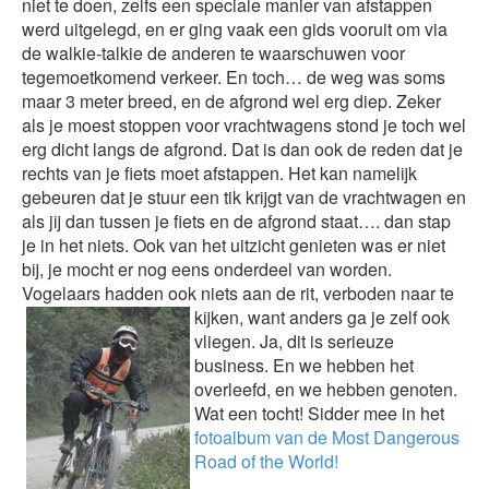
niet te doen, zelfs een speciale manier van afstappen
werd uitgelegd, en er ging vaak een gids vooruit om via
de walkie-talkie de anderen te waarschuwen voor
tegemoetkomend verkeer. En toch… de weg was soms
maar 3 meter breed, en de afgrond wel erg diep. Zeker
als je moest stoppen voor vrachtwagens stond je toch wel
erg dicht langs de afgrond. Dat is dan ook de reden dat je
rechts van je fiets moet afstappen. Het kan namelijk
gebeuren dat je stuur een tik krijgt van de vrachtwagen en
als jij dan tussen je fiets en de afgrond staat…. dan stap
je in het niets. Ook van het uitzicht genieten was er niet
bij, je mocht er nog eens onderdeel van worden.
Vogelaars hadden ook niets aan de rit, verboden
naar te
kijken, want anders ga je zelf ook
vliegen. Ja, dit is serieuze
business. En we hebben het
overleefd, en we hebben genoten.
Wat een tocht! Sidder mee in het
fotoalbum van de Most Dangerous
Road of the World!