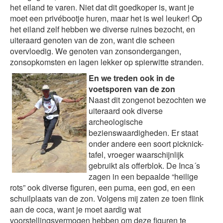
het eiland te varen. Niet dat dit goedkoper is, want je
moet een privébootje huren, maar het is wel leuker! Op
het eiland zelf hebben we diverse ruines bezocht, en
uiteraard genoten van de zon, want die scheen
overvloedig. We genoten van zonsondergangen,
zonsopkomsten en lagen lekker op spierwitte stranden.
En we treden ook in de
voetsporen van de zon
Naast dit zongenot bezochten we
uiteraard ook diverse
archeologische
bezienswaardigheden. Er staat
onder andere een soort picknick-
tafel, vroeger waarschijnlijk
gebruikt als offerblok. De Inca´s
zagen in een bepaalde “heilige
rots” ook diverse figuren, een puma, een god, en een
schuilplaats van de zon. Volgens mij zaten ze toen flink
aan de coca, want je moet aardig wat
voorstellingsvermogen hebben om deze figuren te