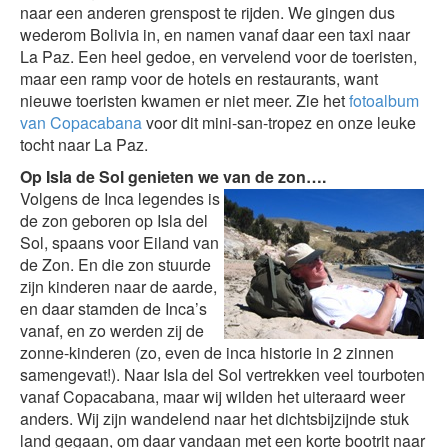
naar een anderen grenspost te rijden. We gingen dus
wederom Bolivia in, en namen vanaf daar een taxi naar
La Paz. Een heel gedoe, en vervelend voor de toeristen,
maar een ramp voor de hotels en restaurants, want
nieuwe toeristen kwamen er niet meer. Zie het
fotoalbum
van Copacabana
voor dit mini-san-tropez en onze leuke
tocht naar La Paz.
Op Isla de Sol genieten we van de zon….
Volgens de Inca legendes is
de zon geboren op Isla del
Sol, spaans voor Eiland van
de Zon. En die zon stuurde
zijn kinderen naar de aarde,
en daar stamden de Inca’s
vanaf, en zo werden zij de
zonne-kinderen (zo, even de inca historie in 2 zinnen
samengevat!). Naar Isla del Sol vertrekken veel tourboten
vanaf Copacabana, maar wij wilden het uiteraard weer
anders. Wij zijn wandelend naar het dichtsbijzijnde stuk
land gegaan, om daar vandaan met een korte bootrit naar