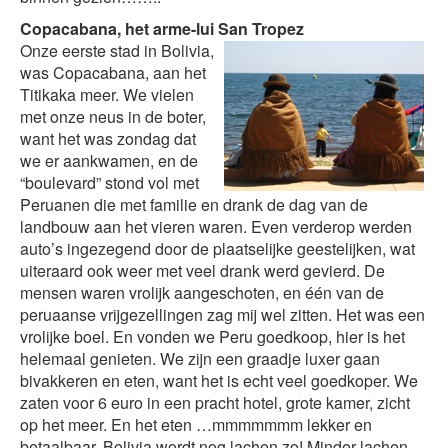
Copacabana, het arme-lui San Tropez
Onze eerste stad in Bolivia,
was Copacabana, aan het
Titikaka meer. We vielen
met onze neus in de boter,
want het was zondag dat
we er aankwamen, en de
“boulevard” stond vol met
Peruanen die met familie en drank de dag van de
landbouw aan het vieren waren. Even verderop werden
auto’s ingezegend door de plaatselijke geestelijken, wat
uiteraard ook weer met veel drank werd gevierd. De
mensen waren vrolijk aangeschoten, en één van de
peruaanse vrijgezellingen zag mij wel zitten. Het was een
vrolijke boel. En vonden we Peru goedkoop, hier is het
helemaal genieten. We zijn een graadje luxer gaan
bivakkeren en eten, want het is echt veel goedkoper. We
zaten voor 6 euro in een pracht hotel, grote kamer, zicht
op het meer. En het eten …mmmmmmm lekker en
betaalbaar. Bolivia wordt nog lachen zo! Minder lachen