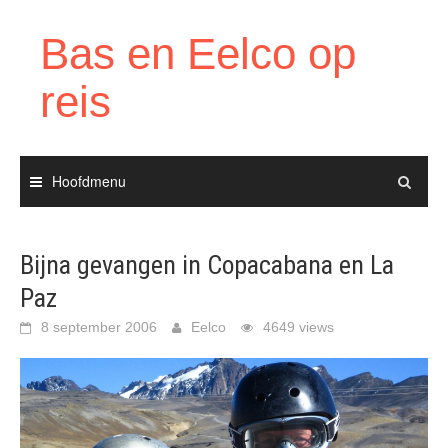
Ga
naar
Bas en Eelco op
de
inhoud
reis
Hoofdmenu
Bijna gevangen in Copacabana en La
Paz
8 september 2006
Eelco
4649 views