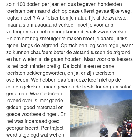
zo’n 100 doden per jaar, en dus begeven honderden
toeristen per maand zich op deze uiterst gevaarlijke weg,
logisch toch? Als fietser ben je natuurlijk al de zwakste,
maar als omlaaggaand verkeer moet je voorrang
verlengen aan het omhoogkomend, vaak zwaar verkeer.
En om het nog smeuïger te maken moet je daarbij links
rijden, langs de afgrond. Op zich een logische regel, want
zo kunnen chaufeurs beter de afstand tussen de afgrond
en hun wielen in de gaten houden. Maar voor ons fietsers
is het toch minder prettig! De tocht is een enorme
toeristen trekker geworden, en ja, er zijn toeristen
overleden. We hebben daarom deze keer niet op de
centen gekeken, maar gewoon de beste tour-organisator
genomen.
Waar iedereen
lovend over is, met goede
gidsen, goed materiaal en
goede voorbereidingen. En
het was inderdaad goed
georganiseerd. Per traject
werd uitgelegd wat wel en