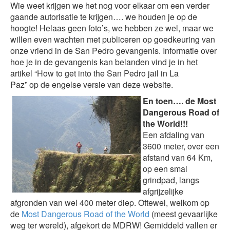
Wie weet krijgen we het nog voor elkaar om een verder
gaande autorisatie te krijgen…. we houden je op de
hoogte! Helaas geen foto’s, we hebben ze wel, maar we
willen even wachten met publiceren op goedkeuring van
onze vriend in de San Pedro gevangenis. Informatie over
hoe je in de gevangenis kan belanden vind je in het
artikel “How to get into the San Pedro jail in La
Paz” op de engelse versie van deze website.
En toen…. de Most
Dangerous Road of
the World!!!
Een afdaling van
3600 meter, over een
afstand van 64 Km,
op een smal
grindpad, langs
afgrijzelijke
afgronden van wel 400 meter diep. Oftewel, welkom op
de
Most Dangerous Road of the World
(meest gevaarlijke
weg ter wereld), afgekort de MDRW! Gemiddeld vallen er