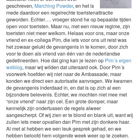
geschreven,
Marching Powder
, en het is
mede daardoor een regelrechte toeristenattractie
geworden. Echter…. vroeger stond he op bepaalde tijden
open voor toeristen. Maar nu, met een nieuw regime, zijn
toeristen niet meer welkom. Helaas voor ons, maar onze
vriend en ex-collega Pim, die iets voor ons uit reist was
het zowaar gelukt de gevangenis in te komen, door zich
voor te doen als vriend van één van de nederlandse
gedetineerden. Hoe dat ging kan je lezen op
Pim´s eigen
weblog
, maar wij wilden dat uiteraard ook. Door Pim´s
voorwerk hoefden wij niet naar de Ambassade, maar
konden we direct een autorisatie aanvragen. We kwamen
de gevangenis inderdaad in, en dat is op zich al een
bijzondere belevenis. Echter, we mochten niet mee met
“onze vriend” naar zijn cel. Een grote domper, maar
kennelijk zijn ondertussen de regels alweer
aangescherpt. Of wij zien er te blond en blank uit, want wij
zullen iets meer opvallen dan Pim met zijn donkere haar.
Al met al hebben we een leuk gesprek gehad, en we
hebben beloofd hem volgende week weer op te zoeken.