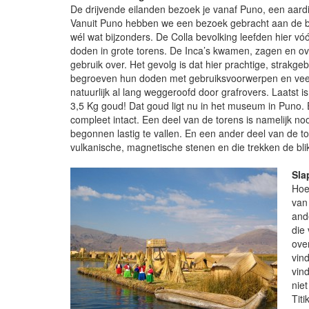
De drijvende eilanden bezoek je vanaf Puno, een aardig
Vanuit Puno hebben we een bezoek gebracht aan de be
wél wat bijzonders. De Colla bevolking leefden hier v
doden in grote torens. De Inca’s kwamen, zagen en 
gebruik over. Het gevolg is dat hier prachtige, strakg
begroeven hun doden met gebruiksvoorwerpen en veel
natuurlijk al lang weggeroofd door grafrovers. Laatst i
3,5 Kg goud! Dat goud ligt nu in het museum in Puno. 
compleet intact. Een deel van de torens is namelijk n
begonnen lastig te vallen. En een ander deel van de 
vulkanische, magnetische stenen en die trekken de bl
Sla
Hoe
van
and
die
ove
vin
vin
niet
Tit