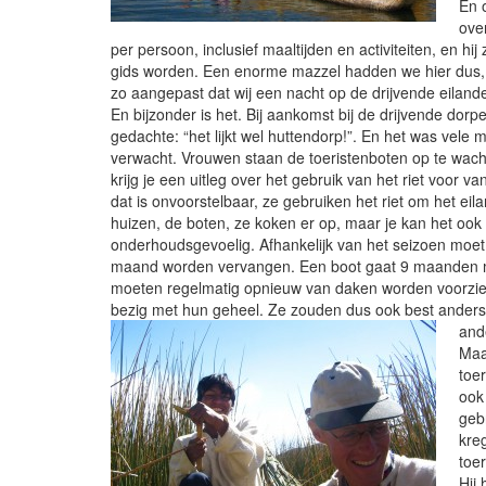
En 
ove
per persoon, inclusief maaltijden en activiteiten, en hi
gids worden. Een enorme mazzel hadden we hier dus,
zo aangepast dat wij een nacht op de drijvende eilan
En bijzonder is het. Bij aankomst bij de drijvende dor
gedachte: “het lijkt wel huttendorp!”. En het was vele 
verwacht. Vrouwen staan de toeristenboten op te wach
krijg je een uitleg over het gebruik van het riet voor v
dat is onvoorstelbaar, ze gebruiken het riet om het ei
huizen, de boten, ze koken er op, maar je kan het ook 
onderhoudsgevoelig. Afhankelijk van het seizoen moet 
maand worden vervangen. Een boot gaat 9 maanden 
moeten regelmatig opnieuw van daken worden voorzien
bezig met hun geheel. Ze zouden dus ook best anders
and
Maa
toe
ook
gebr
kre
toer
Hij