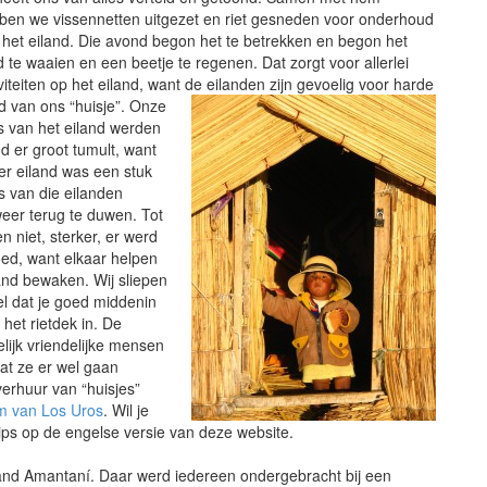
ben we vissennetten uitgezet en riet gesneden voor onderhoud
 het eiland. Die avond begon het te betrekken en begon het
d te waaien en een beetje te regenen. Dat zorgt voor allerlei
viteiten op het eiland, want de eilanden zijn gevoelig voor harde
d van ons “huisje”. Onze
rs van het eiland werden
d er groot tumult, want
er eiland was een stuk
 van die eilanden
eer terug te duwen. Tot
 niet, sterker, er werd
oed, want elkaar helpen
and bewaken. Wij sliepen
el dat je goed middenin
het rietdek in. De
ijk vriendelijke mensen
at ze er wel gaan
erhuur van “huisjes”
m van Los Uros
. Wil je
tips op de engelse versie van deze website.
and Amantaní. Daar werd iedereen ondergebracht bij een