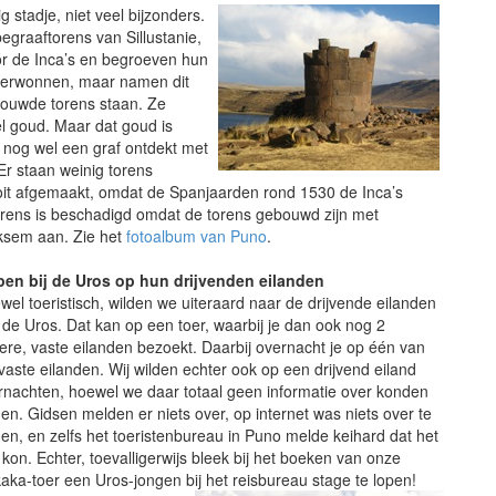
 stadje, niet veel bijzonders.
graaftorens van Sillustanie,
óór de Inca’s en begroeven hun
overwonnen, maar namen dit
ebouwde torens staan. Ze
 goud. Maar dat goud is
s nog wel een graf ontdekt met
Er staan weinig torens
ooit afgemaakt, omdat de Spanjaarden rond 1530 de Inca’s
torens is beschadigd omdat de torens gebouwd zijn met
iksem aan. Zie het
fotoalbum van Puno
.
pen bij de Uros op hun drijvenden eilanden
wel toeristisch, wilden we uiteraard naar de drijvende eilanden
 de Uros. Dat kan op een toer, waarbij je dan ook nog 2
ere, vaste eilanden bezoekt. Daarbij overnacht je op één van
 vaste eilanden. Wij wilden echter ook op een drijvend eiland
rnachten, hoewel we daar totaal geen informatie over konden
den. Gidsen melden er niets over, op internet was niets over te
den, en zelfs het toeristenbureau in Puno melde keihard dat het
 kon. Echter, toevalligerwijs bleek bij het boeken van onze
ikaka-toer een Uros-jongen bij het reisbureau stage te lopen!