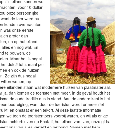
op zijn eiland konden we
rnachten, voor 10 dollar
j zou onze persoonlijke
 want de toer werd nu
den konden overnachten.
pen was onze eerste
malen groter dan
ten, en op het eiland
an alles en nog wat. En
land te bouwen, de
eten. Maar het is nogal
het dek 2 tot 4 maal per
mee en ook de huizen
. Ze zijn dus nogal
 willen wonen, op
ere eilanden
staan wat modernere huizen van plaatmateriaal.
r ja, dan komen de toeristen niet meer. In dit geval houdt het
risme de oude traditie dus in stand. Aan de andere kant is het
 een bedreiging, want door de toeristen wordt er meer riet
uikt, en onstaat er een tekort. Al deze laatste informatie
gen we toen de toeristentoers voorbij waren, en wij als enige
isten achterbleven op Khatati, het eiland van Ivan, onze gids.
 heeft ons van alles verteld en getoond. Samen met hem