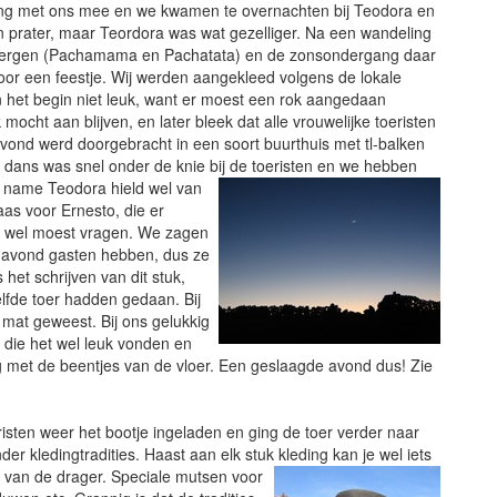
 ging met ons mee en we kwamen te overnachten bij Teodora en
’n prater, maar Teordora was wat gezelliger. Na een wandeling
 bergen (Pachamama en Pachatata) en de zonsondergang daar
voor een feestje. Wij werden aangekleed volgens de lokale
n het begin niet leuk, want er moest een rok aangedaan
ocht aan blijven, en later bleek dat alle vrouwelijke toeristen
e avond werd doorgebracht in een soort buurthuis met tl-balken
e dans was snel onder de knie bij de
toeristen en we hebben
t name Teodora hield wel van
aas voor Ernesto, die er
as wel moest vragen. We zagen
ke avond gasten hebben, dus ze
et schrijven van dit stuk,
zelfde toer hadden gedaan. Bij
mat geweest. Bij ons
gelukkig
 die het wel leuk vonden en
g met de beentjes van de vloer. Een geslaagde avond dus! Zie
eristen weer het bootje ingeladen en ging de toer verder naar
der kledingtradities. Haast aan elk stuk kleding kan je wel iets
s van de drager. Speciale
mutsen voor