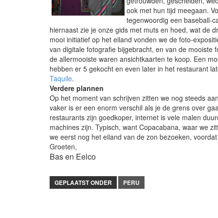
getrouwden, gescheiden, wedu
ook met hun tijd meegaan. Vo
tegenwoordig een baseball-cap
hiernaast zie je onze gids met muts en hoed, wat de dra
mooi initiatief op het eiland vonden we de foto-expos
van digitale fotografie bijgebracht, en van de mooiste
de allermooiste waren ansichtkaarten te koop. Een mo
hebben er 5 gekocht en even later in het restaurant l
Taquile
.
Verdere plannen
Op het moment van schrijven zitten we nog steeds aan
vaker is er een enorm verschil als je de grens over g
restaurants zijn goedkoper, internet is vele malen duur
machines zijn. Typisch, want Copacabana, waar we zitte
we eerst nog het eiland van de zon bezoeken, voordat
Groeten,
Bas en Eelco
GEPLAATST ONDER
PERU