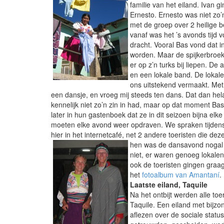
familie van het eiland. Ivan
Ernesto. Ernesto was niet zo
met de groep over 2 heilige
vanaf was het ’s avonds tijd 
dracht. Vooral Bas vond dat i
worden. Maar de spijkerbroek m
er op z’n turks bij liepen. D
en een lokale band. De lokal
ons uitstekend vermaakt. Me
een dansje, en vroeg mij steeds ten dans. Dat dan hel
kennelijk niet zo’n zin in had, maar op dat moment B
later in hun gastenboek dat ze in dit seizoen bijna el
moeten elke avond weer opdraven. We spraken tijdens h
hier in het internetcafé, net 2 andere toeristen die de
hen was de dansavond nogal 
niet, er waren genoeg lokalen
ook de toeristen gingen graa
het
fotoalbum van Amantaní
.
Laatste eiland, Taquile
Na het ontbijt werden alle to
Taquile. Een eiland met bijzon
aflezen over de sociale statu