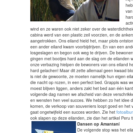
heb
van
har
acti
wind en ze
waren ook niet zeker over de waterdichthei
cabina werd van een plastic zeil voorzien, en de anke
aangetrokken. Ons eiland hield het, maar plots ontston
een ander eiland kwam voorbijdrijven. En van een and
losgeslagen en begon ook weg te drijven. De bewoners
gingen met bootjes hard aan de slag om de eilanden w
onze verbazing hielpen de bewoners van ons eiland hen
hard gelachen! Maar dit zette allemaal geen kwaad bl
is niet de gewoonte, ze moeten namelijk hun eigen eil
die nacht op rozen, in een perfect bed. Grappis was w
moest blijven liggen, anders zakt het bed aan één kant 
volgende dag namen we afscheid van deze verschrikkel
en wensten hen veel succes. We hebben zo het idee d
komen, de verkoop van souveniers loopt goed en het v
gaat ongetwijfeld een succes worden. Zie het
fotoalbu
ook slapen op deze eilanden, zie dan het artikel Peru 
Dansen op Amantaní
De volgende stop was het eil