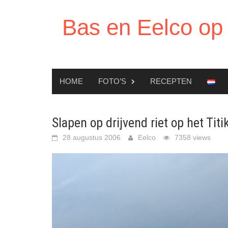
Ga
naar
Bas en Eelco op 
de
inhoud
HOME
FOTO’S
RECEPTEN
Slapen op drijvend riet op het Tit
28 augustus 2006
Eelco
7358 views