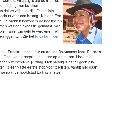
wen etc. Grappig is dat de tradities
or de jongeren betekent
 dat ze vrijgezel zijn. Op de foto
cht is voor een belangrijk leider. Een
itie. Ze hadden bewoners de beginselen
 foto’s was een expositie gemaakt. Van
oie manier om geld te verdienen. Wij
aten liggen…… Zie het
fotoalbum van
 het Titikaka meer, maar nu aan de Boliviaanse kant. En zoals
aat. Geen verkiezingsleuzen meer op de huizen. Hostels en
der en verschrikkelijk traag. Ook handig is dat er geen pin-
n, is een vaste eerste stop voor toeristen. Vanuit hier gaan
 we naar de hoofdstad La Paz afreizen.