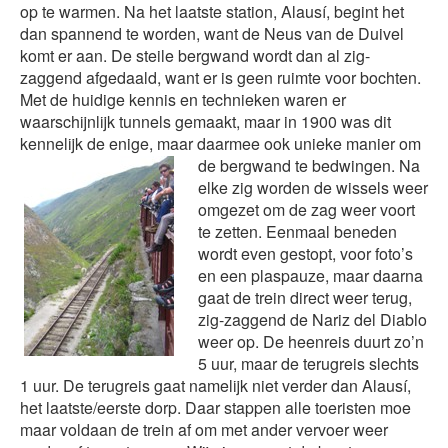
op te warmen. Na het laatste station, Alausí, begint het
dan spannend te worden, want de Neus van de Duivel
komt er aan. De steile bergwand wordt dan al zig-
zaggend afgedaald, want er is geen ruimte voor bochten.
Met de huidige kennis en technieken waren er
waarschijnlijk tunnels gemaakt, maar in 1900 was dit
kennelijk de enige, maar daarmee ook unieke manier om
de bergwand te bedwingen. Na
elke zig worden de wissels weer
omgezet om de zag weer voort
te zetten. Eenmaal beneden
wordt even gestopt, voor foto’s
en een plaspauze, maar daarna
gaat de trein direct weer terug,
zig-zaggend de Nariz del Diablo
weer op. De heenreis duurt zo’n
5 uur, maar de terugreis slechts
1 uur. De terugreis gaat namelijk niet verder dan Alausí,
het laatste/eerste dorp. Daar stappen alle toeristen moe
maar voldaan de trein af om met ander vervoer weer