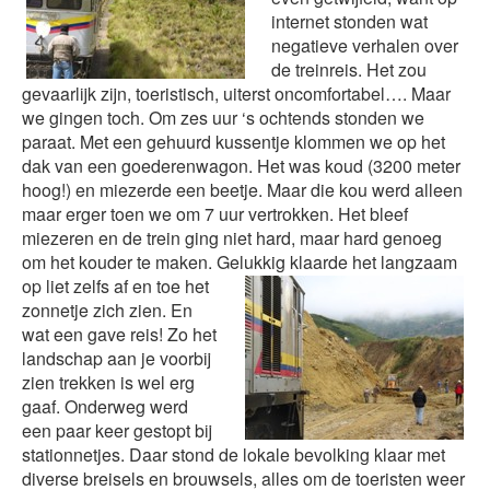
internet stonden wat
negatieve verhalen over
de treinreis. Het zou
gevaarlijk zijn, toeristisch, uiterst oncomfortabel…. Maar
we gingen toch. Om zes uur ‘s ochtends stonden we
paraat. Met een gehuurd kussentje klommen we op het
dak van een goederenwagon. Het was koud (3200 meter
hoog!) en miezerde een beetje. Maar die kou werd alleen
maar erger toen we om 7 uur vertrokken. Het bleef
miezeren en de trein ging niet hard, maar hard genoeg
om het kouder te maken. Gelukkig
klaarde het langzaam
op liet zelfs af en toe het
zonnetje zich zien. En
wat een gave reis! Zo het
landschap aan je voorbij
zien trekken is wel erg
gaaf. Onderweg werd
een paar keer gestopt bij
stationnetjes. Daar stond de lokale bevolking klaar met
diverse breisels en brouwsels, alles om de toeristen weer