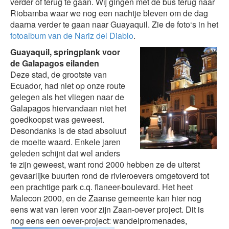
verder of terug te gaan. Wij gingen met de bus terug naar
Riobamba waar we nog een nachtje bleven om de dag
daarna verder te gaan naar Guayaquil. Zie de foto‘s in het
fotoalbum van de Nariz del Diablo
.
Guayaquil, springplank voor
de Galapagos eilanden
Deze stad, de grootste van
Ecuador, had niet op onze route
gelegen als het vliegen naar de
Galapagos hiervandaan niet het
goedkoopst was geweest.
Desondanks is de stad absoluut
de moeite waard. Enkele jaren
geleden schijnt dat wel anders
te zijn geweest, want rond 2000 hebben ze de uiterst
gevaarlijke buurten rond de rivieroevers omgetoverd tot
een prachtige park c.q. flaneer-boulevard. Het heet
Malecon 2000, en de Zaanse gemeente kan hier nog
eens wat van leren voor zijn Zaan-oever project. Dit is
nog eens een oever-project: wandelpromenades,