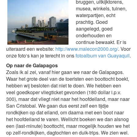
bruggen,
uitkijktorens,
musea, winkels, tuinen,
waterpartijen, echt
prachtig. Goed
aangelegd, goed
onderhouden en
continue bewaakt. Er is
uiteraard een website:
http://www.malecon2000.org/
. Voor
onze foto‘s kan je terecht in ons
fotoalbum van Guayaquil
.
Op naar de Galapagos
Zoals ik al zei, vanaf hier gaan we naar de Galapagos.
Waar het grote deel van de toeristen een boottocht boekt,
hebben wij besloten dat niet te doen. We hebben een
veel goedkoper vliegticket gevonden (180 dollar i.p.v.
300), maar dat vliegt niet naar het hoofdeiland, maar naar
San Cristobal. We gaan dus eerst zelf een tijdje
rondkijken op dat eiland, om daarna met een boot naar
het hoofdeiland te varen. Wellicht boeken we dan alsnog
een (last-minute) boottocht, maar mogelijk houden we het
op zelf-rondkijken, dagtochten en duik-trips. We zien wel.