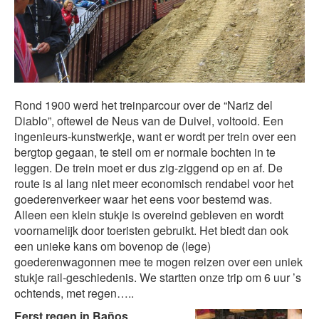
Rond 1900 werd het treinparcour over de “Nariz del
Diablo”, oftewel de Neus van de Duivel, voltooid. Een
ingenieurs-kunstwerkje, want er wordt per trein over een
bergtop gegaan, te steil om er normale bochten in te
leggen. De trein moet er dus zig-ziggend op en af. De
route is al lang niet meer economisch rendabel voor het
goederenverkeer waar het eens voor bestemd was.
Alleen een klein stukje is overeind gebleven en wordt
voornamelijk door toeristen gebruikt. Het biedt dan ook
een unieke kans om bovenop de (lege)
goederenwagonnen mee te mogen reizen over een uniek
stukje rail-geschiedenis. We startten onze trip om 6 uur ’s
ochtends, met regen…..
Eerst regen in Baños