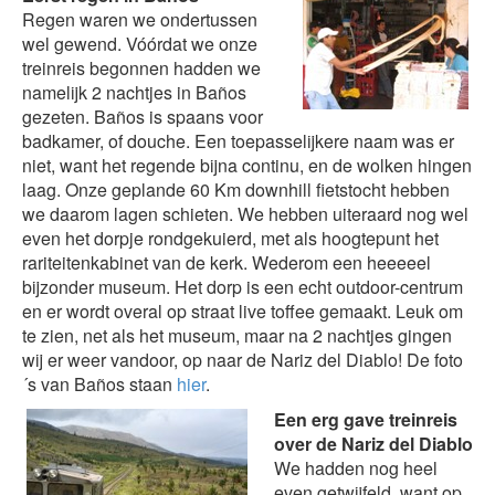
Regen waren we ondertussen
wel gewend. Vóórdat we onze
treinreis begonnen hadden we
namelijk 2 nachtjes in Baños
gezeten. Baños is spaans voor
badkamer, of douche. Een toepasselijkere naam was er
niet, want het regende bijna continu, en de wolken hingen
laag. Onze geplande 60 Km downhill fietstocht hebben
we daarom lagen schieten. We hebben uiteraard nog wel
even het dorpje rondgekuierd, met als hoogtepunt het
rariteitenkabinet van de kerk. Wederom een heeeeel
bijzonder museum. Het dorp is een echt outdoor-centrum
en er wordt overal op straat live toffee gemaakt. Leuk om
te zien, net als het museum, maar na 2 nachtjes gingen
wij er weer vandoor, op naar de Nariz del Diablo! De foto
´s van Baños staan
hier
.
Een erg gave treinreis
over de Nariz del Diablo
We hadden nog heel
even getwijfeld, want op