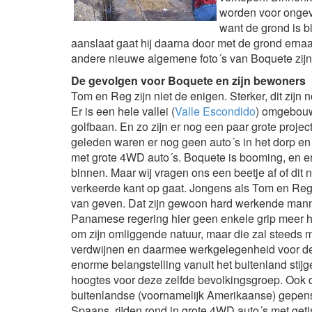
worden voor ongeve
want de grond is bi
aanslaat gaat hij daarna door met de grond ernaast
andere nieuwe algemene foto´s van Boquete zij
De gevolgen voor Boquete en zijn bewoners
Tom en Reg zijn niet de enigen. Sterker, dit zijn
Er is een hele vallei (
Valle Escondido
) omgebouwd
golfbaan. En zo zijn er nog een paar grote project
geleden waren er nog geen auto´s in het dorp en 
met grote 4WD auto´s. Boquete is booming, en er
binnen. Maar wij vragen ons een beetje af of dit n
verkeerde kant op gaat. Jongens als Tom en Reg 
van geven. Dat zijn gewoon hard werkende manne
Panamese regering hier geen enkele grip meer h
om zijn omliggende natuur, maar die zal steeds m
verdwijnen en daarmee werkgelegenheid voor de
enorme belangstelling vanuit het buitenland stij
hoogtes voor deze zelfde bevolkingsgroep. Ook d
buitenlandse (voornamelijk Amerikaanse) gepen
Spaans, rijden rond in grote 4WD auto´s met geti