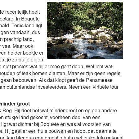
e recentelijk heeft
hectare! In Boquete
ald. Toms land ligt
ingen vandaan, dus
n prachtig land,
r vee. Maar ook
een helder beekje en
at je zo op je eigen
iet precies wat hij er mee gaat doen. Wellicht wat
houden of teak bomen planten. Maar er zijn geen regels.
het gaan bebouwen. Als dat klopt geeft de Panameese
an buitenlandse investeerders. Neem een virtuele tour
 minder groot
 Reg. Hij doet het wat minder groot en op een andere
een stukje land gekocht, voorheen deel van een
 ligt wat dichter bij Boquete en was al voorzien van
ter. Hij gaat er een huis bouwen en hoopt dat daarna te
rt kan hier dus een prachtig huis met leuke tuin gekocht