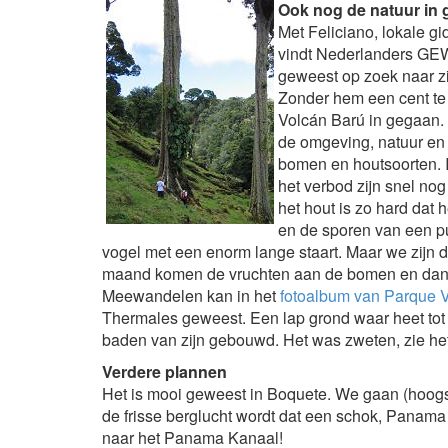
Ook nog de natuur in
Met Feliciano, lokale gi
vindt Nederlanders GEW
geweest op zoek naar zi
Zonder hem een cent te
Volcán Barú in gegaan. E
de omgeving, natuur en 
bomen en houtsoorten. I
het verbod zijn snel nog
het hout is zo hard dat 
en de sporen van een pu
vogel met een enorm lange staart. Maar we zijn d
maand komen de vruchten aan de bomen en dan 
Meewandelen kan in het
fotoalbum van Parque 
Thermales geweest. Een lap grond waar heet tot 
baden van zijn gebouwd. Het was zweten, zie he
Verdere plannen
Het is mooi geweest in Boquete. We gaan (hoogs
de frisse berglucht wordt dat een schok, Panama 
naar het Panama Kanaal!