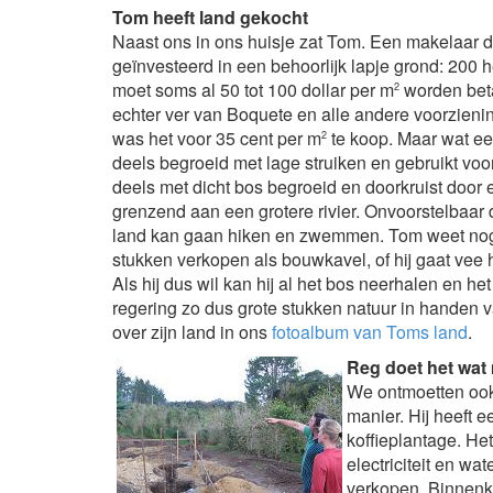
Tom heeft land gekocht
Naast ons in ons huisje zat Tom. Een makelaar di
geïnvesteerd in een behoorlijk lapje grond: 200 
moet soms al 50 tot 100 dollar per m
worden beta
2
echter ver van Boquete en alle andere voorzien
was het voor 35 cent per m
te koop. Maar wat ee
2
deels begroeid met lage struiken en gebruikt voo
deels met dicht bos begroeid en doorkruist door 
grenzend aan een grotere rivier. Onvoorstelbaar d
land kan gaan hiken en zwemmen. Tom weet nog n
stukken verkopen als bouwkavel, of hij gaat vee 
Als hij dus wil kan hij al het bos neerhalen en 
regering zo dus grote stukken natuur in handen v
over zijn land in ons
fotoalbum van Toms land
.
Reg doet het wat
We ontmoetten ook
manier. Hij heeft 
koffieplantage. Het
electriciteit en wa
verkopen. Binnenko