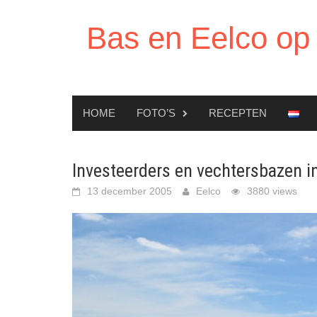
Ga
naar
Bas en Eelco op 
de
inhoud
HOME
FOTO’S
RECEPTEN
Investeerders en vechtersbazen i
13 december 2005
Eelco
3880 views