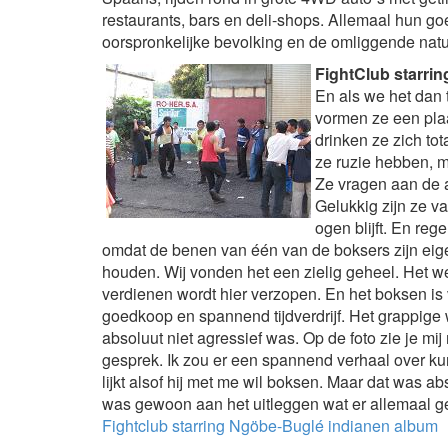
restaurants, bars en deli-shops. Allemaal hun go
oorspronkelijke bevolking en de omliggende natu
FightClub starri
En als we het dan
vormen ze een plaat
drinken ze zich to
ze ruzie hebben, m
Ze vragen aan de a
Gelukkig zijn ze v
ogen blijft. En reg
omdat de benen van één van de boksers zijn eig
houden. Wij vonden het een zielig geheel. Het we
verdienen wordt hier verzopen. En het boksen is
goedkoop en spannend tijdverdrijf. Het grappige 
absoluut niet agressief was. Op de foto zie je mi
gesprek. Ik zou er een spannend verhaal over ku
lijkt alsof hij met me wil boksen. Maar dat was abso
was gewoon aan het uitleggen wat er allemaal geb
Fightclub starring Ngöbe-Buglé indianen album