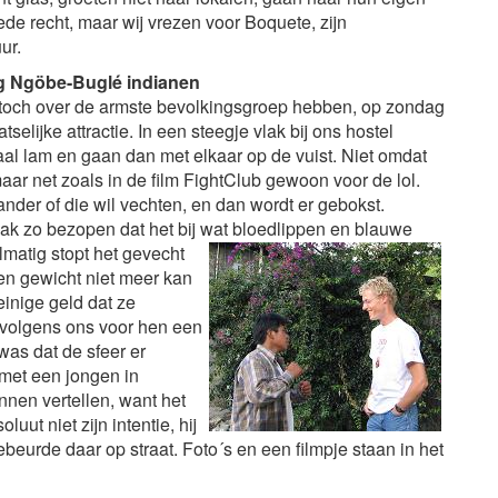
ede recht, maar wij vrezen voor Boquete, zijn
ur.
ng Ngöbe-Buglé indianen
 toch over de armste bevolkingsgroep hebben, op zondag
selijke attractie. In een steegje vlak bij ons hostel
taal lam en gaan dan met elkaar op de vuist. Niet omdat
aar net zoals in de film FightClub gewoon voor de lol.
nder of die wil vechten, en dan wordt er gebokst.
aak zo bezopen dat het bij wat bloedlippen en blauwe
elmatig stopt het gevecht
en gewicht niet meer kan
inige geld dat ze
 volgens ons voor hen een
was dat de sfeer er
j met een jongen in
nnen vertellen, want het
luut niet zijn intentie, hij
eurde daar op straat. Foto´s en een filmpje staan in het