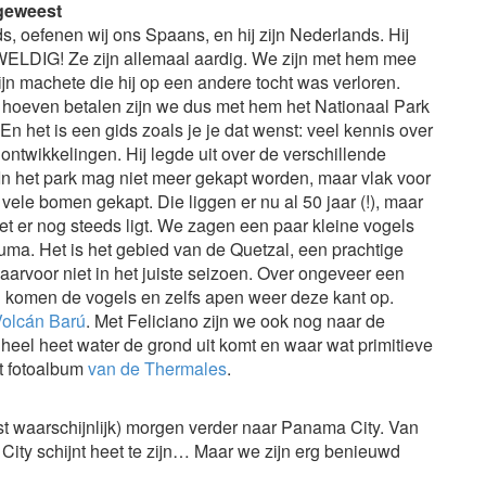
 geweest
ds, oefenen wij ons Spaans, en hij zijn Nederlands. Hij
ELDIG! Ze zijn allemaal aardig. We zijn met hem mee
jn machete die hij op een andere tocht was verloren.
 hoeven betalen zijn we dus met hem het Nationaal Park
n het is een gids zoals je je dat wenst: veel kennis over
ontwikkelingen. Hij legde uit over de verschillende
n het park mag niet meer gekapt worden, maar vlak voor
 vele bomen gekapt. Die liggen er nu al 50 jaar (!), maar
het er nog steeds ligt. We zagen een paar kleine vogels
ma. Het is het gebied van de Quetzal, een prachtige
aarvoor niet in het juiste seizoen. Over ongeveer een
komen de vogels en zelfs apen weer deze kant op.
Volcán Barú
. Met Feliciano zijn we ook nog naar de
heel heet water de grond uit komt en waar wat primitieve
t fotoalbum
van de Thermales
.
t waarschijnlijk) morgen verder naar Panama City. Van
City schijnt heet te zijn… Maar we zijn erg benieuwd