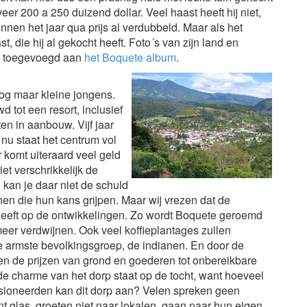
er 200 a 250 duizend dollar. Veel haast heeft hij niet,
nnen het jaar qua prijs al verdubbeld. Maar als het
, die hij al gekocht heeft. Foto´s van zijn land en
n toegevoegd aan
het Boquete album
.
 nog maar kleine jongens.
 tot een resort, inclusief
en in aanbouw. Vijf jaar
nu staat het centrum vol
 komt uiteraard veel geld
iet verschrikkelijk de
kan je daar niet de schuld
n die hun kans grijpen. Maar wij vrezen dat de
eeft op de ontwikkelingen. Zo wordt Boquete geroemd
eer verdwijnen. Ook veel koffieplantages zullen
 armste bevolkingsgroep, de indianen. En door de
gen de prijzen van grond en goederen tot onbereikbare
e charme van het dorp staat op de tocht, want hoeveel
sioneerden kan dit dorp aan? Velen spreken geen
nt glas, groeten niet naar lokalen, gaan naar hun eigen