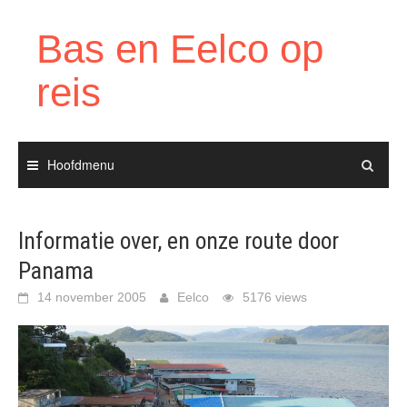
Ga
naar
Bas en Eelco op
de
inhoud
reis
Hoofdmenu
Informatie over, en onze route door
Panama
14 november 2005
Eelco
5176 views