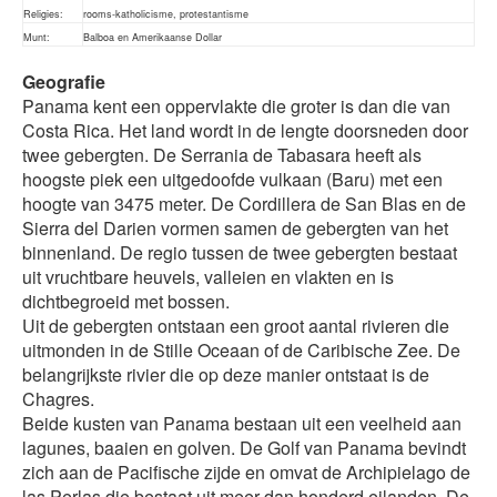
Religies:
rooms-katholicisme, protestantisme
Munt:
Balboa en Amerikaanse Dollar
Geografie
Panama kent een oppervlakte die groter is dan die van
Costa Rica. Het land wordt in de lengte doorsneden door
twee gebergten. De Serrania de Tabasara heeft als
hoogste piek een uitgedoofde vulkaan (Baru) met een
hoogte van 3475 meter. De Cordillera de San Blas en de
Sierra del Darien vormen samen de gebergten van het
binnenland. De regio tussen de twee gebergten bestaat
uit vruchtbare heuvels, valleien en vlakten en is
dichtbegroeid met bossen.
Uit de gebergten ontstaan een groot aantal rivieren die
uitmonden in de Stille Oceaan of de Caribische Zee. De
belangrijkste rivier die op deze manier ontstaat is de
Chagres.
Beide kusten van Panama bestaan uit een veelheid aan
lagunes, baaien en golven. De Golf van Panama bevindt
zich aan de Pacifische zijde en omvat de Archipielago de
las Perlas die bestaat uit meer dan honderd eilanden. De