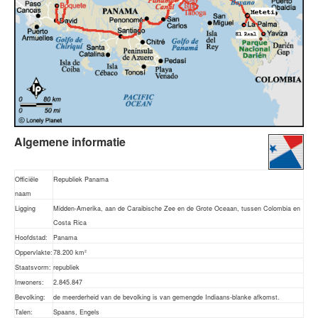
Algemene informatie
Officiële
Republiek Panama
naam
Ligging
Midden-Amerika, aan de Caraibische Zee en de Grote Oceaan, tussen Colombia en
Costa Rica
Hoofdstad:
Panama
Oppervlakte:
78.200 km²
Staatsvorm:
republiek
Inwoners:
2.845.847
Bevolking:
de meerderheid van de bevolking is van gemengde Indiaans-blanke afkomst.
Talen:
Spaans, Engels