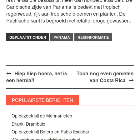
Caribische zijde van Panama is bedekt met tropisch
regenwoud, rijk aan tropische bloemen en planten. De
Pacifische kant is begroeid met relatief droge gewassen.
GEPLAATST ONDER
PANAMA
REISINFORMATIE
Bericht
Hiep hiep hoera, het is
Toch nog even genieten
een hernia!!
van Costa Rica
navigatie
POPULAIRSTE BERICHTEN
Op bezoek bij de Mennonieten
Drank: Drambuie
Op bezoek bij Botero en Pablo Escobar
We hebben een walvishaai gezien!