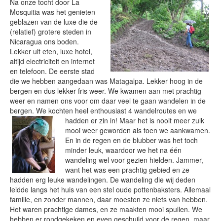
Na onze tocht door La
Mosquitia was het genieten
geblazen van de luxe die de
(relatief) grotere steden in
Nicaragua ons boden.
Lekker uit eten, luxe hotel,
altijd electriciteit en internet
en telefoon. De eerste stad
die we hebben aangedaan was Matagalpa. Lekker hoog in de
bergen en dus lekker fris weer. We kwamen aan met prachtig
weer en namen ons voor om daar veel te gaan wandelen in de
bergen. We kochten heel enthousiast 4 wandelroutes en we
hadden er zin in!
Maar het is nooit meer zulk
mooi weer geworden als toen we aankwamen.
En in de regen en de blubber was het toch
minder leuk, waardoor we het na één
wandeling wel voor gezien hielden. Jammer,
want het was een prachtig gebied en ze
hadden erg leuke wandelingen. De wandeling die wij deden
leidde langs het huis van een stel oude pottenbaksters. Allemaal
familie, en zonder mannen, daar moesten ze niets van hebben.
Het waren prachtige dames, en ze maakten mooi spullen. We
hebben er rondgekeken en even geschuild voor de regen, maar