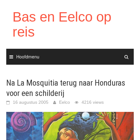
Ga
naar
Bas en Eelco op
de
inhoud
reis
Hoofdmenu
Na La Mosquitia terug naar Honduras
voor een schilderij
16 augustus 2005
Eelco
4216 views