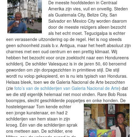
De meeste hoofdsteden in Centraal
Amerika zijn vies, vuil en onveilig. Steden
als Guatemala City, Belize City, San
Salvador en Mexico City worden daarom
door de meeste reizigers alleen bezocht
als het echt moet. Tegucigalpa is echter
een verassende uitzondering op de regel. Het is nog steeds
geen schoonheid zoals b.v. Antigua, maar het heeft absoluut zijn
charmes met een oud centrum en een prettig klimaat. Wij
hebben het bezocht voor onze zoektocht naar een Hondureens
schilderij. De schilder Valesquez is in de jaren 50, 60 beroemd
geworden om zijn dorpsgezichten in primitieve stijl. Die stijl
wordt nu volop gekopieerd, en is nu iets typisch van Honduras.
Helaas bleek, toen we de Galeria Nacional de Arte bezochten
(zie
foto’s van de schilderijen van Galeria Nacional de Arte
) dat
we die stijl eigenlijk helemaal niet mooi vinden. Rare Bob Ross
boompjes, slecht geschilderde poppetjes en onke honden.
De
hosteleigenaar Tom kende echter
een jonge kunstenaar, en had 2
schilderijen van hem staan in zijn
kroeg. Één van die schilderijen sprak
ons metteen aan. De schilder, ene
Milton, zou de volgende avond in de