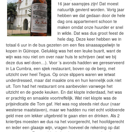
16 jaar saampjes zijn! Dat moest
natuurlijk gevierd worden. Vorig jaar
hebben we dat gedaan door de hele
dag ons appartement schoon te
maken omdat onze huurder er snel
in wilde. Dat was dus groot feest de
hele dag. Deze keer hebben we in
totaal 6 uur in de bus gezeten om een fles sinaasappelwijn te
kopen in Güinope. Gelukkig was het een leuke busrit, want de
wijn was nou niet om over naar huis te schrijven (wat we bij
deze dus wel doen…). Voor ’s avonds hadden we gereserveerd
in La Cumbra, een sjiek restaurant, boven op de berg, met
uitzicht over heel Tegus. Op onze slippers waren we ietwat
underdressed, maar dat maakte ons en hun kennelijk ook niet
uit. Tom had het restaurant ons aanbevolen vanwege het
uitzicht en de goede keuken. En dat klopte inderdaad, het was
er prachtig en smaakte voortreffelijk. Wat niet klopte was de
prijsindicatie die Tom gaf. Het was nog steeds niet duur (naar
westerse maatstaven), maar we hadden nu niet echt voldoende
geld mee om lekker uitgebreid te gaan eten en drinken. Als 2
kniertjes moesten we dus na het voorgerecht, het hoofdgerecht
en ieder een glaasje wijn, vragen hoeveel de rekening op dat