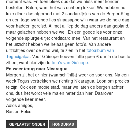
moment was. En toen bleek dus dat we niets meer konden
bestellen. Balen, want het was echt erg lekker. We hebben het
luxe diner dus afgerond met 2 sundae-ijsjes van de Burger-King
en een tegenvallende fles sinaasappelwijn waar we de hele dag
voor hadden gereisd. Al met al liep de dag anders dan gepland,
maar gelachen hebben we wel. En een goede les voor onze
volgende splurge-uitje: creditcard mee! Van het restaurant en
het uitzicht hebben we helaas geen foto’s. Van andere
uitzichtjes over de stad wel, te zien in het
fotoalbum van
Tegucigalpa
. Voor Güinope hoeven jullie geen 6 uur in de bus te
zitten, want hier zijn de
foto’s van Guinope
.
En weer terug naar Nicaragua
Morgen zit het er hier (waarschijnlijk) weer op voor ons. Na een
week Tegus vertrekken we richting Nicaragua, Leon om precies
te zijn. Ook een mooie stad, maar we laten de bergen achter
ons, dus het wordt vele malen heter dan hier. Daarover
volgende keer meer.
Adios amigos,
Bas en Eelco
GEPLAATST ONDER
HONDURAS