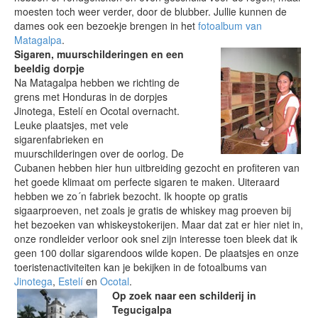
moesten toch weer verder, door de blubber. Jullie kunnen de
dames ook een bezoekje brengen in het
fotoalbum van
Matagalpa
.
Sigaren, muurschilderingen en een
beeldig dorpje
Na Matagalpa hebben we richting de
grens met Honduras in de dorpjes
Jinotega, Estelí en Ocotal overnacht.
Leuke plaatsjes, met vele
sigarenfabrieken en
muurschilderingen over de oorlog. De
Cubanen hebben hier hun uitbreiding gezocht en profiteren van
het goede klimaat om perfecte sigaren te maken. Uiteraard
hebben we zo´n fabriek bezocht. Ik hoopte op gratis
sigaarproeven, net zoals je gratis de whiskey mag proeven bij
het bezoeken van whiskeystokerijen. Maar dat zat er hier niet in,
onze rondleider verloor ook snel zijn interesse toen bleek dat ik
geen 100 dollar sigarendoos wilde kopen. De plaatsjes en onze
toeristenactiviteiten kan je bekijken in de fotoalbums van
Jinotega
,
Estelí
en
Ocotal
.
Op zoek naar een schilderij in
Tegucigalpa