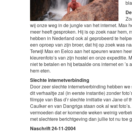
bl
De
Zoa
wij onze weg in de jungle van het internet. Max he
meer heeft gesproken. Hij is op zoek naar hem, 
hebben in Nederland ook al geprobeerd te helpen
een oproep van zijn broer, dat hij op zoek was n
Terwijl Max en Eelco aan het speuren waren heef
kleurenfoto’s van zijn hostel en onze expeditie
niet te betalen en hij betaalde ons internet en ’s
hem eten.
Slechte internetverbinding
Door zeer slechte internetverbinding hebben we 
dit verhaaltje zal (in eerste instantie) zonder f
filmpje van Bas d’r slechte imitiatie van Jane of 
Caulker en van Dangriga staan ook al wat foto’s.
vermoeden dat er komende weken weinig verbeter
met slechtere berichtgeving dan jullie tot nu toe 
Naschrift 24-11-2004