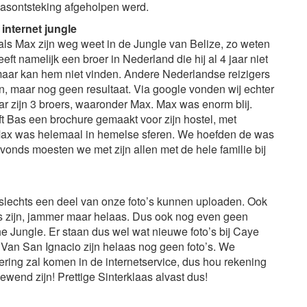
aasontsteking afgeholpen werd.
 internet jungle
ls Max zijn weg weet in de Jungle van Belize, zo weten
eft namelijk een broer in Nederland die hij al 4 jaar niet
maar kan hem niet vinden. Andere Nederlandse reizigers
, maar nog geen resultaat. Via google vonden wij echter
aar zijn 3 broers, waaronder Max. Max was enorm blij.
t Bas een brochure gemaakt voor zijn hostel, met
. Max was helemaal in hemelse sferen. We hoefden de was
 avonds moesten we met zijn allen met de hele familie bij
slechts een deel van onze foto’s kunnen uploaden. Ook
oto’s zijn, jammer maar helaas. Dus ook nog even geen
the Jungle. Er staan dus wel wat nieuwe foto’s bij Caye
 Van San Ignacio zijn helaas nog geen foto’s. We
ing zal komen in de internetservice, dus hou rekening
gewend zijn! Prettige Sinterklaas alvast dus!