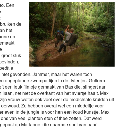
io. Een
e
el
ebruiken de
an het
ianne en
gemaakt.
e
 groot stuk
 bevinden,
peditie
 niet gevonden. Jammer, maar het waren toch
 en ongeplande zwempartijen in de
riviertjes. Guttorm
ft een leuk filmpje gemaakt van Bas die, slingert aan
 liaan, net niet de overkant van het riviertje haalt. Max
zijn vrouw weten ook veel over de medicinale kruiden uit
 oerwoud. Ze hebben overal wel een middeltje voor.
rleven in de jungle is voor hen een koud kunstje, Max
t ons van veel planten eten of thee zetten. Dat werd
egepast op Marianne, die daarmee snel van haar