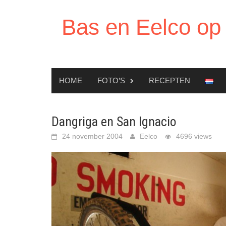
Ga
naar
Bas en Eelco op 
de
inhoud
HOME
FOTO’S
RECEPTEN
Dangriga en San Ignacio
24 november 2004
Eelco
4696 views