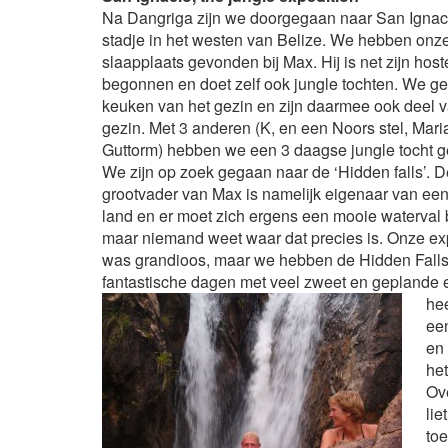
Na Dangriga zijn we doorgegaan naar San Ignac
stadje in het westen van Belize. We hebben onz
slaapplaats gevonden bij Max. Hij is net zijn host
begonnen en doet zelf ook jungle tochten. We g
keuken van het gezin en zijn daarmee ook deel v
gezin. Met 3 anderen (K, en een Noors stel, Mar
Guttorm) hebben we een 3 daagse jungle tocht 
We zijn op zoek gegaan naar de ‘Hidden falls’. D
grootvader van Max is namelijk eigenaar van een
land en er moet zich ergens een mooie waterval
maar niemand weet waar dat precies is. Onze ex
was grandioos, maar we hebben de Hidden Falls
fantastische dagen met veel zweet en geplande
hee
een
en 
het
Ove
lie
to