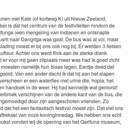
amen met Kate (of kortweg K) uit Nieuw Zeeland,
r is dat het centrum van de festiviteiten rondom de
rifunga (een mengeling van indianen en ontsnapte
usrit naar Dangriga was gaaf. De bus was al vol, maar
ding moest er bij ons ook nog bij. Er werden 3 fietsen
ffeur. Achter ons werd flink aan de sterke drank
er voor mij geen zitplaats meer was had ik goed zicht
moesten namelijk hun blaas legen. Eentje deed dat
egooid. Van een ander dacht ik dat hij aan het slapen
verscheen er een waterfles met urine die, hopla, het
een handoek in de weer. Hij had kennelijk wat gemorst!
erbroek verschijnen van de andere kant van de bus, die
aangemoedigd door zijn aangeschoten vrienden. Zo
t het een fantastisch festival moest zijn. Dat viel ons
 aftreksel van onze koninginnedag. We hebben ons echt
 leukst vonden wij de opening van het Garifuna museum,