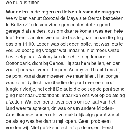
we nu dus zitten.
Wandelen in de regen en fietsen tussen de muggen
We wilden vanuit Corozal de Maya site Cerros bezoeken.
In Belize zijn de voorzieningen echter niet zo goed
geregeld als elders, dus om daar te komen was een hele
toer. Eerst dachten we met de bus te gaan, maar die ging
pas om 11:00. Lopen was ook geen optie, het was iets te
ver. De boot ging vroeger wel, maar nu niet meer. Onze
hosteleigenaar Antony kende echter nog iemand in
Cottonbank, dicht bij Cerros. Hij zou hem bellen, en dan
zou hij ons wel verder helpen. Antony zelf bracht ons bij
de pont, vanaf daar moesten we maar liften. Het pontje
was zo’n idyllisch handbediende pont over een mooi
jungle riviertje, net echt! De auto die ook op de pont stond
ging niet naar Cottonbank, maar kon ons wel op de afslag
afzetten. Wat een genot overigens om de taal van het
land weer te spreken, dit was ons in andere Midden-
Amerikaanse landen niet zo makkelijk afgegaan! Vanaf
de afslag was het dan 3 mijl lopen. Geen probleem
vonden wij. Niet gerekend echter op de regen. Eerst