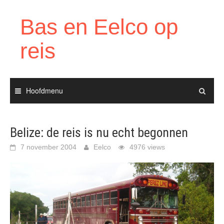
Ga
naar
Bas en Eelco op
de
inhoud
reis
Hoofdmenu
Belize: de reis is nu echt begonnen
7 november 2004
Eelco
4976 views