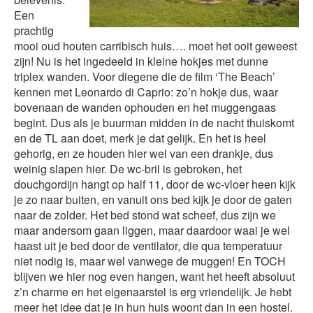
Een
prachtig
mooi oud houten carribisch huis…. moet het ooit geweest
zijn! Nu is het ingedeeld in kleine hokjes met dunne
triplex wanden. Voor diegene die de film ‘The Beach’
kennen met Leonardo di Caprio: zo’n hokje dus, waar
bovenaan de wanden ophouden en het muggengaas
begint. Dus als je buurman midden in de nacht thuiskomt
en de TL aan doet, merk je dat gelijk. En het is heel
gehorig, en ze houden hier wel van een drankje, dus
weinig slapen hier. De wc-bril is gebroken, het
douchgordijn hangt op half 11, door de wc-vloer heen kijk
je zo naar buiten, en vanuit ons bed kijk je door de gaten
naar de zolder. Het bed stond wat scheef, dus zijn we
maar andersom gaan liggen, maar daardoor waai je wel
haast uit je bed door de ventilator, die qua temperatuur
niet nodig is, maar wel vanwege de muggen! En TOCH
blijven we hier nog even hangen, want het heeft absoluut
z’n charme en het eigenaarstel is erg vriendelijk. Je hebt
meer het idee dat je in hun huis woont dan in een hostel.