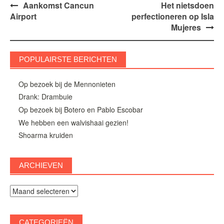
Bericht
Aankomst Cancun
Het nietsdoen
Airport
perfectioneren op Isla
navigatie
Mujeres
POPULAIRSTE BERICHTEN
Op bezoek bij de Mennonieten
Drank: Drambuie
Op bezoek bij Botero en Pablo Escobar
We hebben een walvishaai gezien!
Shoarma kruiden
ARCHIEVEN
Archieven
CATEGORIEËN