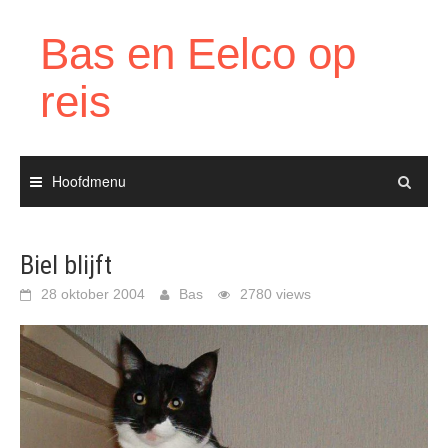
Ga
naar
Bas en Eelco op
de
inhoud
reis
Hoofdmenu
Biel blijft
28 oktober 2004
Bas
2780 views