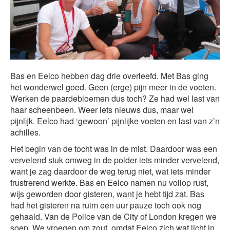
Bas en Eelco hebben dag drie overleefd. Met Bas ging
het wonderwel goed. Geen (erge) pijn meer in de voeten.
Werken de paardebloemen dus toch? Ze had wel last van
haar scheenbeen. Weer iets nieuws dus, maar wel
pijnlijk. Eelco had ‘gewoon’ pijnlijke voeten en last van z’n
achilles.
Het begin van de tocht was in de mist. Daardoor was een
vervelend stuk omweg in de polder iets minder vervelend,
want je zag daardoor de weg terug niet, wat iets minder
frustrerend werkte. Bas en Eelco namen nu vollop rust,
wijs geworden door gisteren, want je hebt tijd zat. Bas
had het gisteren na ruim een uur pauze toch ook nog
gehaald. Van de Police van de City of London kregen we
soep. We vroegen om zout, omdat Eelco zich wat licht in