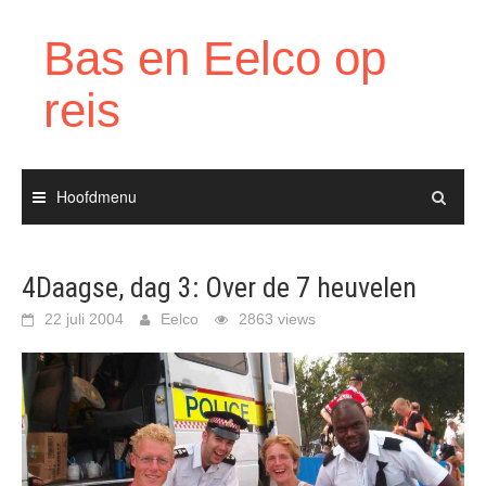
Ga
naar
Bas en Eelco op
de
inhoud
reis
Hoofdmenu
4Daagse, dag 3: Over de 7 heuvelen
22 juli 2004
Eelco
2863 views