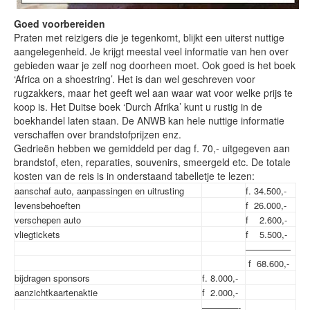
Goed voorbereiden
Praten met reizigers die je tegenkomt, blijkt een uiterst nuttige
aangelegenheid. Je krijgt meestal veel informatie van hen over
gebieden waar je zelf nog doorheen moet. Ook goed is het boek
‘Africa on a shoestring’. Het is dan wel geschreven voor
rugzakkers, maar het geeft wel aan waar wat voor welke prijs te
koop is. Het Duitse boek ‘Durch Afrika’ kunt u rustig in de
boekhandel laten staan. De ANWB kan hele nuttige informatie
verschaffen over brandstofprijzen enz.
Gedrieën hebben we gemiddeld per dag f. 70,- uitgegeven aan
brandstof, eten, reparaties, souvenirs, smeergeld etc. De totale
kosten van de reis is in onderstaand tabelletje te lezen:
aanschaf auto, aanpassingen en uitrusting
f. 34.500,-
levensbehoeften
f 26.000,-
verschepen auto
f 2.600,-
vliegtickets
f 5.500,-
—————
f 68.600,-
bijdragen sponsors
f. 8.000,-
aanzichtkaartenaktie
f 2.000,-
————-