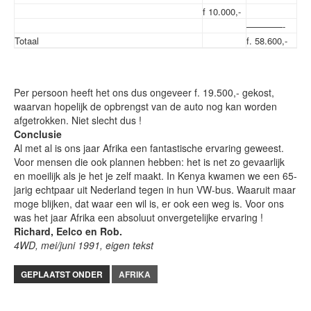
f 10.000,-
————-
Totaal
f. 58.600,-
Per persoon heeft het ons dus ongeveer f. 19.500,- gekost,
waarvan hopelijk de opbrengst van de auto nog kan worden
afgetrokken. Niet slecht dus !
Conclusie
Al met al is ons jaar Afrika een fantastische ervaring geweest.
Voor mensen die ook plannen hebben: het is net zo gevaarlijk
en moeilijk als je het je zelf maakt. In Kenya kwamen we een 65-
jarig echtpaar uit Nederland tegen in hun VW-bus. Waaruit maar
moge blijken, dat waar een wil is, er ook een weg is. Voor ons
was het jaar Afrika een absoluut onvergetelijke ervaring !
Richard, Eelco en Rob.
4WD, mei/juni 1991, eigen tekst
GEPLAATST ONDER
AFRIKA