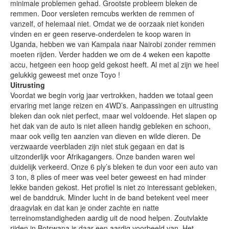
minimale problemen gehad. Grootste probleem bleken de
remmen. Door versleten remcubs werkten de remmen of
vanzelf, of helemaal niet. Omdat we de oorzaak niet konden
vinden en er geen reserve-onderdelen te koop waren in
Uganda, hebben we van Kampala naar Nairobi zonder remmen
moeten rijden. Verder hadden we om de 4 weken een kapotte
accu, hetgeen een hoop geld gekost heeft. Al met al zijn we heel
gelukkig geweest met onze Toyo !
Uitrusting
Voordat we begin vorig jaar vertrokken, hadden we totaal geen
ervaring met lange reizen en 4WD’s. Aanpassingen en uitrusting
bleken dan ook niet perfect, maar wel voldoende. Het slapen op
het dak van de auto is niet alleen handig gebleken en schoon,
maar ook veilig ten aanzien van dieven en wilde dieren. De
verzwaarde veerbladen zijn niet stuk gegaan en dat is
uitzonderlijk voor Afrikagangers. Onze banden waren wel
duidelijk verkeerd. Onze 6 ply’s bleken te dun voor een auto van
3 ton, 8 plies of meer was veel beter geweest en had minder
lekke banden gekost. Het profiel is niet zo interessant gebleken,
wel de banddruk. Minder lucht in de band betekent veel meer
draagvlak en dat kan je onder zachte en natte
terreinomstandigheden aardig uit de nood helpen. Zoutvlakte
rijden in Botswana is daar een aardig voorbeeld van. Het