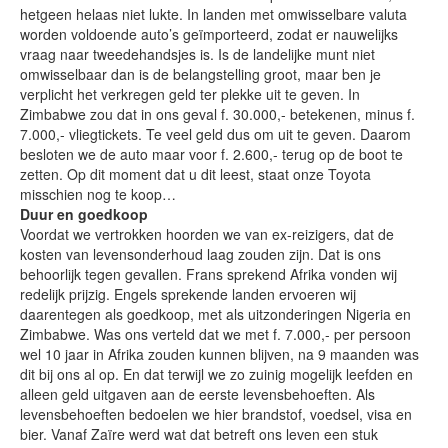
hetgeen helaas niet lukte. In landen met omwisselbare valuta
worden voldoende auto’s geïmporteerd, zodat er nauwelijks
vraag naar tweedehandsjes is. Is de landelijke munt niet
omwisselbaar dan is de belangstelling groot, maar ben je
verplicht het verkregen geld ter plekke uit te geven. In
Zimbabwe zou dat in ons geval f. 30.000,- betekenen, minus f.
7.000,- vliegtickets. Te veel geld dus om uit te geven. Daarom
besloten we de auto maar voor f. 2.600,- terug op de boot te
zetten. Op dit moment dat u dit leest, staat onze Toyota
misschien nog te koop…
Duur en goedkoop
Voordat we vertrokken hoorden we van ex-reizigers, dat de
kosten van levensonderhoud laag zouden zijn. Dat is ons
behoorlijk tegen gevallen. Frans sprekend Afrika vonden wij
redelijk prijzig. Engels sprekende landen ervoeren wij
daarentegen als goedkoop, met als uitzonderingen Nigeria en
Zimbabwe. Was ons verteld dat we met f. 7.000,- per persoon
wel 10 jaar in Afrika zouden kunnen blijven, na 9 maanden was
dit bij ons al op. En dat terwijl we zo zuinig mogelijk leefden en
alleen geld uitgaven aan de eerste levensbehoeften. Als
levensbehoeften bedoelen we hier brandstof, voedsel, visa en
bier. Vanaf Zaïre werd wat dat betreft ons leven een stuk