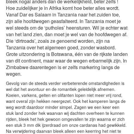
bleek nogal anders dan de werkelijkheid, beter zelfs !
Hoe zuidelijker je in Afrika komt hoe beter alles wordt.
Vanaf Dar es Salaam in Tanzania naar het zuiden toe,
zijn alle hoofdwegen geasfalteerd. In Tanzania moet je
wel steeds om de ‘putholes’ heensturen. Wil je echter wat
van het land zien, dan moet je wel van de hoofdwegen af.
Die ‘dirtroads’, zoals ze genoemd worden, zijn na
Tanzania over het algemeen goed, zonder wasbord.
Grote uitzondering is Botswana, één van de rijkste landen
van dit continent, maar waar de wegen erbarmelijk zijn. In
Zimbabwe daarentegen is er zelfs markering langs de
wegen.
Gevolg van de steeds verder verbeterende omstandigheden is
wel dat het avontuur en de romantiek geleidelijk afnemen.
Koeien, varkens, geiten en olifanten lopen niet meer vrij rond,
want overal zijn hekken neergezet. Ook het kamperen langs de
weg wordt daardoor minder simpel. Zagen we een keer een
stuk land zonder hek waarvan wij dachten overheen te kunnen
rijden, bleek het hek gewoon omgevallen te zijn waarna er zich
een stuk 3 mm dik ijzerdraad om onze cardanas had gewikkeld.
Na verwijdering daarvan bleek alleen een keerring het niet te