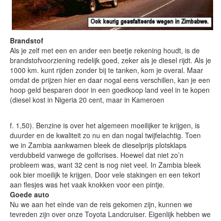
Brandstof
Als je zelf met een en ander een beetje rekening houdt, is de
brandstofvoorziening redelijk goed, zeker als je diesel rijdt. Als je
1000 km. kunt rijden zonder bij te tanken, kom je overal. Maar
omdat de prijzen hier en daar nogal eens verschillen, kan je een
hoop geld besparen door in een goedkoop land veel in te kopen
(diesel kost in Nigeria 20 cent, maar in Kameroen
f. 1,50). Benzine is over het algemeen moeilijker te krijgen, is
duurder en de kwaliteit zo nu en dan nogal twijfelachtig. Toen
we in Zambia aankwamen bleek de dieselprijs plotsklaps
verdubbeld vanwege de golfcrises. Hoewel dat niet zo’n
probleem was, want 32 cent is nog niet veel. In Zambia bleek
ook bier moeilijk te krijgen. Door vele stakingen en een tekort
aan flesjes was het vaak knokken voor een pintje.
Goede auto
Nu we aan het einde van de reis gekomen zijn, kunnen we
tevreden zijn over onze Toyota Landcruiser. Eigenlijk hebben we