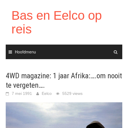
Ga
naar
Bas en Eelco op
de
inhoud
reis
Hoofdmenu
4WD magazine: 1 jaar Afrika:….om nooit
te vergeten….
7 mei 1991
Eelco
5529 views