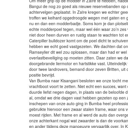
Om meer grip op de modder in Zaïre te hebben, hadd
Bangui de nog zo goed als nieuwe reservebanden op 
achtervelgen geplaatst. In Zaïre kregen we echter ge
troffen we keihard opgedroogde wegen met gaten en 
nu en dan een modderbadje. Soms kom je dan plotsel
echte modderpoel tegen, maar wel één waar zo’n zes
niet door heen durven en rustig staan te wachten tot e
Caterpiller bulldozer komt om de poel dicht te schuive
hebben we echt goed vastgezeten. We dachten dat on
Ramseylier dit wel zou oplossen, maar dan had er wel
overlastbeveiliging op moeten zitten. Daar zaten we d
doorgebrande liermotor en hartstikke vast. Uiteindelij
door twee landrovers, bemand door zeven Britten, uit
positie bevrijd.
Van Bumba naar Kisangani besloten we onze tocht me
vrachtboot voort te zetten. Niet echt een succes, want 
duurde liefst negen dagen, in plaats van de beloofde dr
al, omdat we drie dagen vast hebben gezeten op een 
inschepen van onze auto ging in Bumba heel professi
gebruikte hiervoor een zwaar stalen frame, waar ons v
moest rijden. Met frame en al werd de auto dan over
onze achterkant nogal wat zwaarder is dan de voorkan
en ander tijdens deze manoeuvre vervaarlijk over. In 