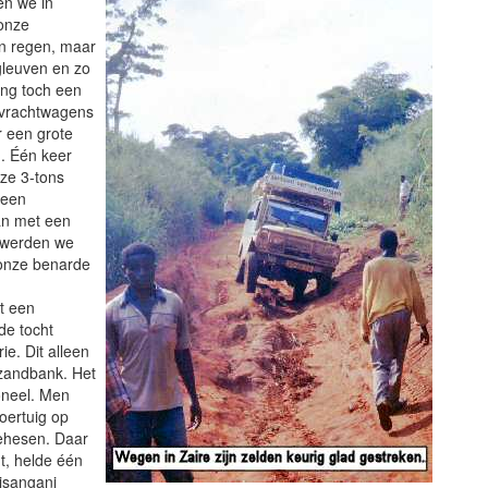
en we in
onze
en regen, maar
gleuven en zo
ing toch een
 vrachtwagens
r een grote
n. Één keer
ze 3-tons
 een
an met een
k werden we
 onze benarde
t een
de tocht
ie. Dit alleen
zandbank. Het
oneel. Men
oertuig op
gehesen. Daar
t, helde één
Kisangani