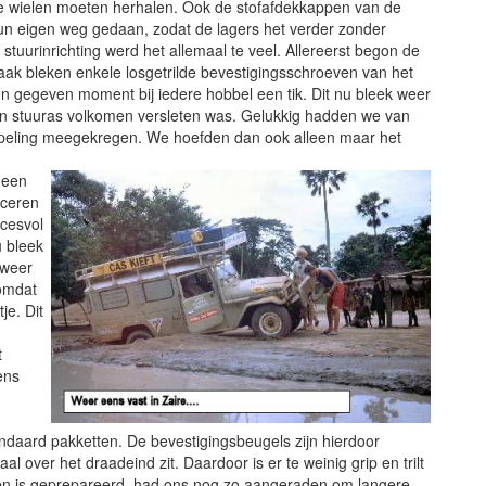
e wielen moeten herhalen. Ook de stofafdekkappen van de
 hun eigen weg gedaan, zodat de lagers het verder zonder
uurinrichting werd het allemaal te veel. Allereerst begon de
zaak bleken enkele losgetrilde bevestigingsschroeven van het
n gegeven moment bij iedere hobbel een tik. Dit nu bleek weer
en stuuras volkomen versleten was. Gelukkig hadden we van
peling meegekregen. We hoefden dan ook alleen maar het
geen
iceren
ccesvol
u bleek
 weer
 omdat
je. Dit
t
ens
ndaard pakketten. De bevestigingsbeugels zijn hierdoor
al over het draadeind zit. Daardoor is er te weinig grip en trilt
gen is geprepareerd, had ons nog zo aangeraden om langere