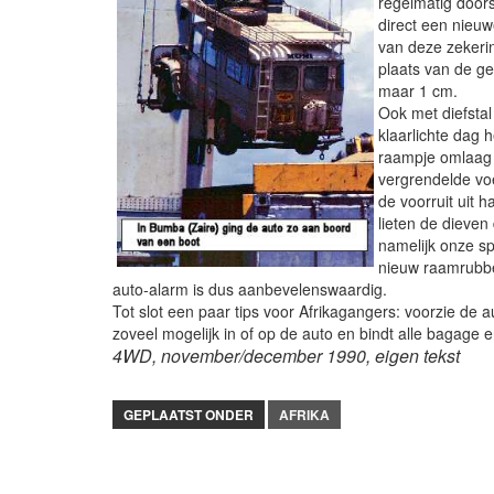
regelmatig doors
direct een nieu
van deze zekeri
plaats van de g
maar 1 cm.
Ook met diefsta
klaarlichte dag 
raampje omlaag 
vergrendelde vo
de voorruit uit h
lieten de dieven 
namelijk onze sp
nieuw raamrubbe
auto-alarm is dus aanbevelenswaardig.
Tot slot een paar tips voor Afrikagangers: voorzie de
zoveel mogelijk in of op de auto en bindt alle bagage e
4WD, november/december 1990, eigen tekst
GEPLAATST ONDER
AFRIKA