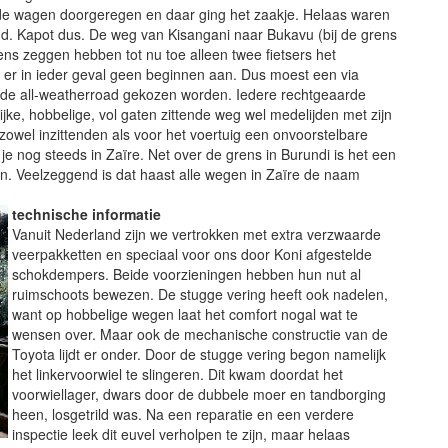
e wagen doorgeregen en daar ging het zaakje. Helaas waren
nd. Kapot dus. De weg van Kisangani naar Bukavu (bij de grens
gens zeggen hebben tot nu toe alleen twee fietsers het
er in ieder geval geen beginnen aan. Dus moest een via
de all-weatherroad gekozen worden. Iedere rechtgeaarde
jke, hobbelige, vol gaten zittende weg wel medelijden met zijn
r zowel inzittenden als voor het voertuig een onvoorstelbare
je nog steeds in Zaïre. Net over de grens in Burundi is het een
n. Veelzeggend is dat haast alle wegen in Zaïre de naam
technische informatie
Vanuit Nederland zijn we vertrokken met extra verzwaarde
veerpakketten en speciaal voor ons door Koni afgestelde
schokdempers. Beide voorzieningen hebben hun nut al
ruimschoots bewezen. De stugge vering heeft ook nadelen,
want op hobbelige wegen laat het comfort nogal wat te
wensen over. Maar ook de mechanische constructie van de
Toyota lijdt er onder. Door de stugge vering begon namelijk
het linkervoorwiel te slingeren. Dit kwam doordat het
voorwiellager, dwars door de dubbele moer en tandborging
heen, losgetrild was. Na een reparatie en een verdere
inspectie leek dit euvel verholpen te zijn, maar helaas