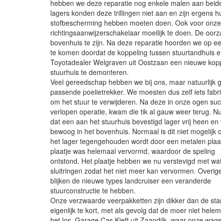
hebben we deze reparatie nog enkele malen aan beid
lagers konden deze trillingen niet aan en zijn ergens
stofbescherming hebben moeten doen. Ook voor onze st
richtingsaanwijzerschakelaar moeilijk te doen. De oor
bovenhuis te zijn. Na deze reparatie hoorden we op ee
te komen doordat de koppeling tussen stuurtandhuis 
Toyotadealer Welgraven uit Oostzaan een nieuwe kop
stuurhuis te demonteren.
Veel gereedschap hebben we bij ons, maar natuurlijk 
passende poelietrekker. We moesten dus zelf iets fabr
om het stuur te verwijderen. Na deze in onze ogen su
verlopen operatie, kwam die tik al gauw weer terug. N
dat een aan het stuurhuis bevestigd lager vrij heen en
bewoog in het bovenhuis. Normaal is dit niet mogelijk
het lager tegengehouden wordt door een metalen plaat
plaatje was helemaal vervormd, waardoor de speling
ontstond. Het plaatje hebben we nu verstevigd met wa
sluitringen zodat het niet meer kan vervormen. Overig
blijken de nieuwe types landcruiser een veranderde
stuurconstructie te hebben.
Onze verzwaarde veerpakketten zijn dikker dan de sta
eigenlijk te kort, met als gevolg dat de moer niet helema
het los. Garage Cas Kieft uit Zaandijk, waar onze wa