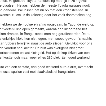
melt. Volgens de Toyota-handleiding moet je in zo’n geval
we plaatsen. Helaas hebben de meeste Toyota-garages nooit
ng gehoord. We lossen het nu op met een kroonsteentje. In
ewenste 10 cm. is de zekering door het vaak doorsmelten nog
l hebben we de nodige ervaring opgedaan. In Yaounde werd op
het voetenluikje open gemaakt, waarna een kinderhand het
kon draaien. In Bangui steelt men nog geraffineerder. De nu
etenluikjes hield hen niet tegen, men sneed gewoon ‘s-nachts
aar rubbers terwijl wij naast de auto sliepen. Gelukkig voor ons
de voorruit heel achter. De buit was overigens niet groot,
ortschoenen en wat kleingeld. Het op de kop tikken van een
r kostte toch maar weer effies 280 piek. Een goed werkend
 auto van een carsafe, een goed werkend auto-alarm, overnacht
n losse spullen vast met staalkabels of hangsloten.