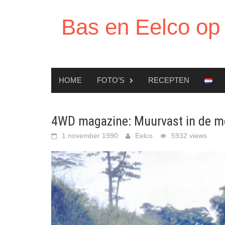
Ga
naar
Bas en Eelco op 
de
inhoud
HOME
FOTO’S
RECEPTEN
4WD magazine: Muurvast in de mo
1 november 1990
Eelco
5932 views