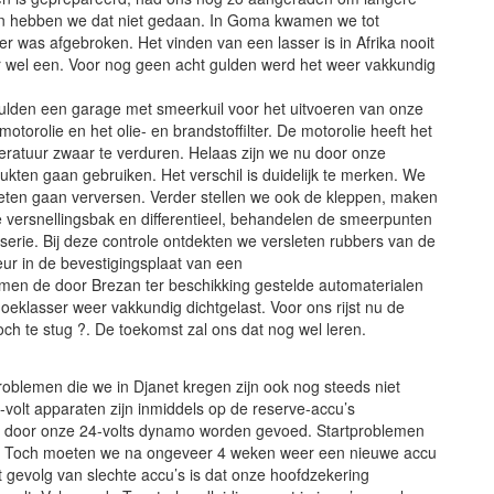
n hebben we dat niet gedaan. In Goma kwamen we tot
 was afgebroken. Het vinden van een lasser is in Afrika nooit
er wel een. Voor nog geen acht gulden werd het weer vakkundig
gulden een garage met smeerkuil voor het uitvoeren van onze
orolie en het olie- en brandstoffilter. De motorolie heeft het
eratuur zwaar te verduren. Helaas zijn we nu door onze
kten gaan gebruiken. Het verschil is duidelijk te merken. We
eten gaan verversen. Verder stellen we ook de kleppen, maken
 de versnellingsbak en differentieel, behandelen de smeerpunten
serie. Bij deze controle ontdekten we versleten rubbers van de
ur in de bevestigingsplaat van een
men de door Brezan ter beschikking gestelde automaterialen
eklasser weer vakkundig dichtgelast. Voor ons rijst nu de
h te stug ?. De toekomst zal ons dat nog wel leren.
roblemen die we in Djanet kregen zijn ook nog steeds niet
2-volt apparaten zijn inmiddels op de reserve-accu’s
e door onze 24-volts dynamo worden gevoed. Startproblemen
er. Toch moeten we na ongeveer 4 weken weer een nieuwe accu
 gevolg van slechte accu’s is dat onze hoofdzekering