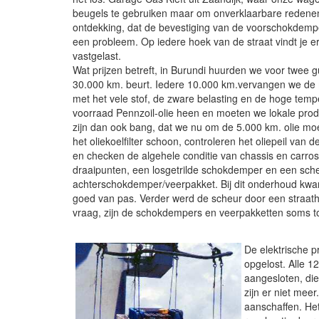
beugels te gebruiken maar om onverklaarbare redene
ontdekking, dat de bevestiging van de voorschokdemper
een probleem. Op iedere hoek van de straat vindt je 
vastgelast.
Wat prijzen betreft, in Burundi huurden we voor twee 
30.000 km. beurt. Iedere 10.000 km.vervangen we de mot
met het vele stof, de zware belasting en de hoge temp
voorraad Pennzoil-olie heen en moeten we lokale produ
zijn dan ook bang, dat we nu om de 5.000 km. olie mo
het oliekoelfilter schoon, controleren het oliepeil van
en checken de algehele conditie van chassis en carros
draaipunten, een losgetrilde schokdemper en een sche
achterschokdemper/veerpakket. Bij dit onderhoud kwa
goed van pas. Verder werd de scheur door een straatho
vraag, zijn de schokdempers en veerpakketten soms toc
De elektrische p
opgelost. Alle 1
aangesloten, di
zijn er niet me
aanschaffen. Het