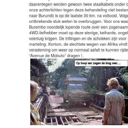
daarentegen werden gewoon twee staalkabels onder d
onze achterlichten tegen deze behandeling niet besta
naar Burundi) is op de laatste 30 km. na voltooid. Vol
ontbrekende stuk weten te overbruggen. Voor ons was 
Burembo noordelijk lopende route over een zogenaam
4WD-liefhebber moet op deze stenige, keiharde, ongeli
voertuig krijgen. De trillingen en de schokken zijn voo
marteling. Kortom, de slechtste wegen van Afrika vindt 
verademing om weer op normaal asfalt te kunnen rijde
“Avenue de Mobuto” dragen !.